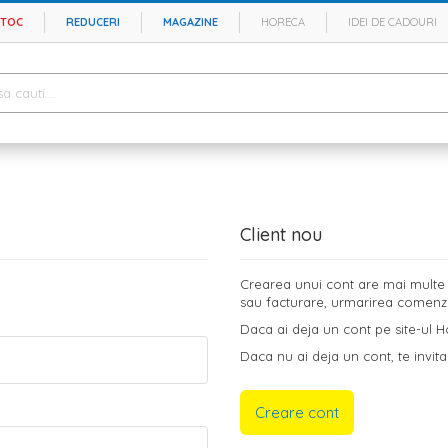
STOC
REDUCERI
MAGAZINE
HORECA
IDEI DE CADOURI
Client nou
Crearea unui cont are mai multe b
sau facturare, urmarirea comenzilo
Daca ai deja un cont pe site-ul Ho
Daca nu ai deja un cont, te invita
Creare cont