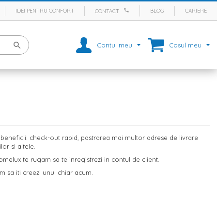
IDEI PENTRU CONFORT
BLOG
CARIERE
CONTACT
Contul meu
Cosul meu
eneficii: check-out rapid, pastrarea mai multor adrese de livrare
r si altele.
melux te rugam sa te inregistrezi in contul de client.
m sa iti creezi unul chiar acum.