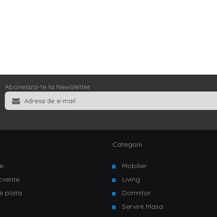
Aboneaza-te la Newsletter
Categorii
e
Mobilier
ecvente
Living
e plata
Dormitor
Servire Masa