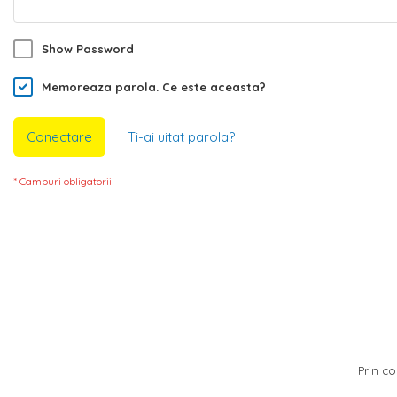
Show Password
Memoreaza parola.
Ce este aceasta?
Conectare
Ti-ai uitat parola?
Prin co