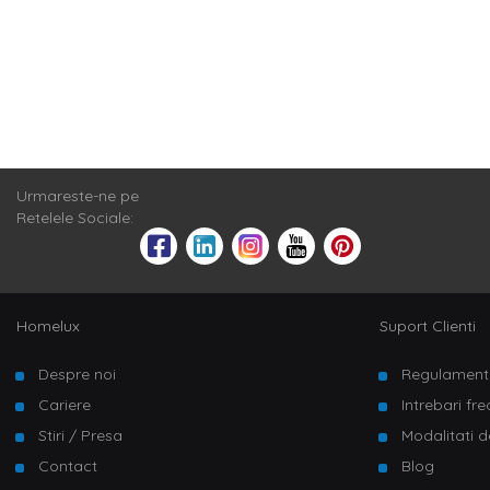
Urmareste-ne pe
Retelele Sociale:
Homelux
Suport Clienti
Despre noi
Regulament
Cariere
Intrebari fr
Stiri / Presa
Modalitati d
Contact
Blog