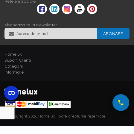
Retelele Sociale:
Aboneaza-te la Newsletter
ABONARE
Homelux
Suport Clienti
Categorii
Informare
© Copyright 2026 Homelux. Toate drepturile rezervate.