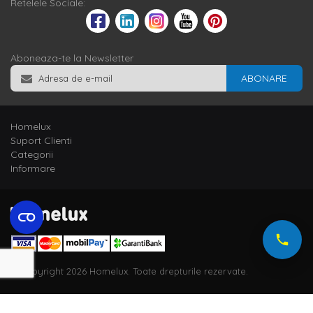
Retelele Sociale:
Aboneaza-te la Newsletter
ABONARE
Homelux
Suport Clienti
Categorii
Informare
© Copyright 2026 Homelux. Toate drepturile rezervate.