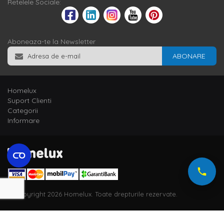
Retelele Sociale:
Aboneaza-te la Newsletter
ABONARE
Homelux
Suport Clienti
Categorii
Informare
© Copyright 2026 Homelux. Toate drepturile rezervate.