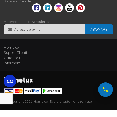
Retelele Sociale:
Aboneaza-te la Newsletter
ABONARE
Homelux
Suport Clienti
Categorii
Informare
© Copyright 2026 Homelux. Toate drepturile rezervate.