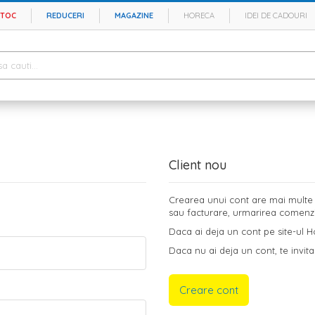
STOC
REDUCERI
MAGAZINE
HORECA
IDEI DE CADOURI
Client nou
Crearea unui cont are mai multe b
sau facturare, urmarirea comenzilo
Daca ai deja un cont pe site-ul Ho
Daca nu ai deja un cont, te invita
Creare cont