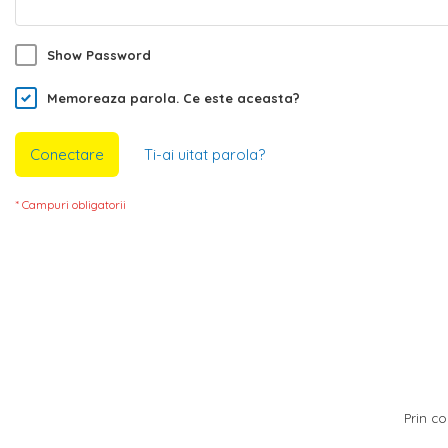
Show Password
Memoreaza parola.
Ce este aceasta?
Conectare
Ti-ai uitat parola?
Prin co