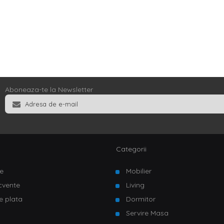
Aboneaza-te la Newsletter
Categorii
e
Mobilier
ecvente
Living
e plata
Dormitor
Servire Masa