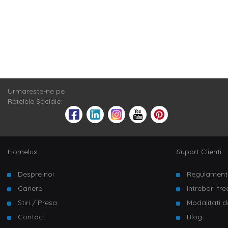
Urmareste-ne pe
Retelele Sociale:
Homelux
Suport Clienti
Despre noi
Regulament
Cariere
Intrebari fr
Stiri / Presa
Modalitati d
Contact
Blog