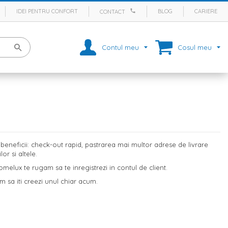
IDEI PENTRU CONFORT
BLOG
CARIERE
CONTACT
Contul meu
Cosul meu
eneficii: check-out rapid, pastrarea mai multor adrese de livrare
r si altele.
melux te rugam sa te inregistrezi in contul de client.
m sa iti creezi unul chiar acum.