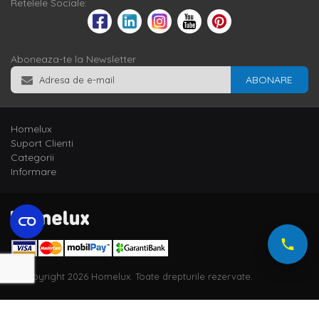
Retelele Sociale:
Aboneaza-te la Newsletter
ABONARE
Homelux
Suport Clienti
Categorii
Informare
© Copyright 2026 Homelux. Toate drepturile rezervate.