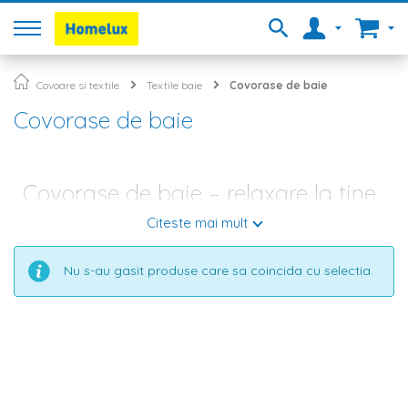
Covoare si textile
Textile baie
Covorase de baie
Covorase de baie
Covorase de baie – relaxare la tine
acasa
Citeste mai mult
Fiecare incapere din casa ta este una speciala si are o
Nu s-au gasit produse care sa coincida cu selectia.
semnificatie aparte. Acest lucru este valabil si cand vine vorba
despre baie – locul in care te relaxezi dupa o zi incarcata cu
mult prea multe taskuri si termene limita. Daca in urma cu
cativa ani, baia nu era considerata neaparat o incapere
esentiala, ci mai mult una practica, ritmul agitat si stresul
cotidian ne-a facut acum sa fim mult mai atenti atunci cand
amenajam si decoram baia. In plus, designerii de interior
recomanda sa trasformam acest spatiu in propriul SPA, iar
daca ar fi sa vorbim despre elementele esentiale din aceasta