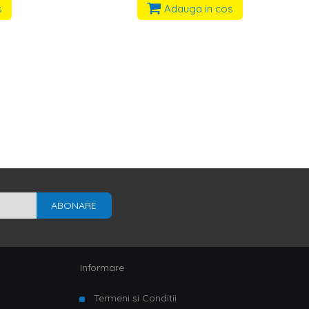
s
Adauga in cos
ABONARE
Informare
Termeni si Conditii