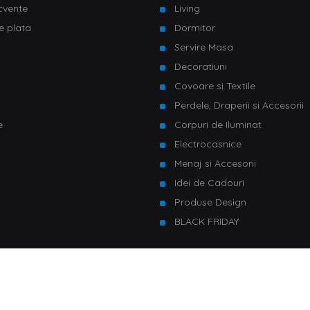
ecvente
Living
e plata
Dormitor
Servire Masa
u
Decoratiuni
Covoare si Textile
Perdele, Draperii si Accesorii
e
Corpuri de Iluminat
Electrocasnice
Menaj si Accesorii
Idei de Cadouri
Produse Design
BLACK FRIDAY