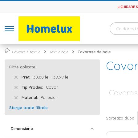
LICHIDARE 
Covoare si textile
Textile baie
Covorase de baie
Covor
Filtre aplicate
Pret
30,00 lei - 39,99 lei
Tip Produs
Covor
Covorase
Material
Poliester
Fiecare incaper
Sterge toate filtrele
relaxezi dupa o
esentiala, ci m
Sorteaza dupa
designerii de i
nu trebuie sa n
Dimensiune
indeplini doua c