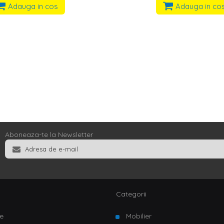
Adauga in cos
Adauga in co
Aboneaza-te la Newsletter
Categorii
e
Mobilier