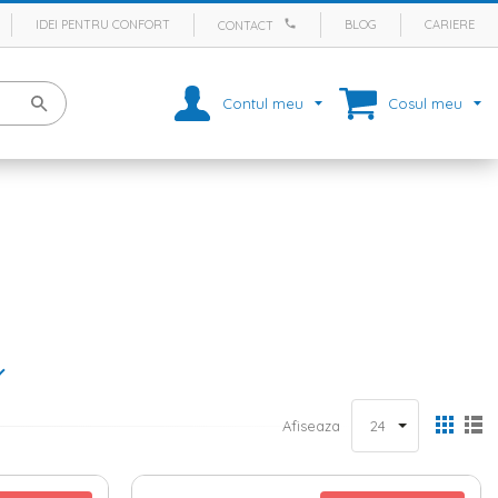
IDEI PENTRU CONFORT
BLOG
CARIERE
CONTACT
Contul meu
Cosul meu
este valabil si cand vine vorba despre baie – locul in care te
 cu cativa ani, baia nu era considerata neaparat o incapere
a fim mult mai atenti atunci cand amenajam si decoram baia. In plus,
Afiseaza
ar fi sa vorbim despre elementele esentiale din aceasta incapere,
rase si
prosoape
. Un covor de baie si un prosop alese cu grija vor