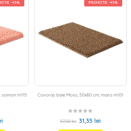
OTIE -45%
PROMOTIE -45%
in nuante neutre. In schimb, o familie cu copii va aprecia mereu un
rase baie de diferite dimensiuni si culori, potrivite atat stilului
une la dispozitie covorase realizate din diferite materiale,
hiar si pentru un
set covorase baie
. Acesta contine doua piese: un
i, acesta din urma avand chiar o forma specifica.
tica abordata in intreaga incapere. De exemplu, poti asorta modelul
. Alege si un
mobilier baie
calitativ si bucura-te apoi de propriul
, somon m115
Covoras baie Moss, 50x80 cm, maro m101
ei
31,35 lei
57,00 lei