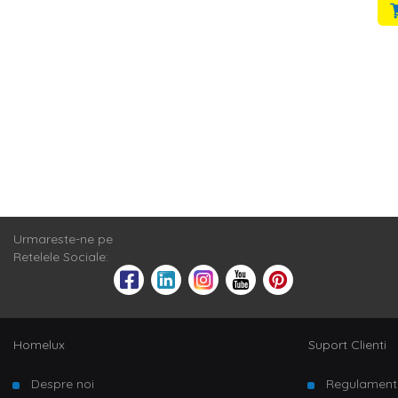
Urmareste-ne pe
Retelele Sociale:
Homelux
Suport Clienti
Despre noi
Regulament