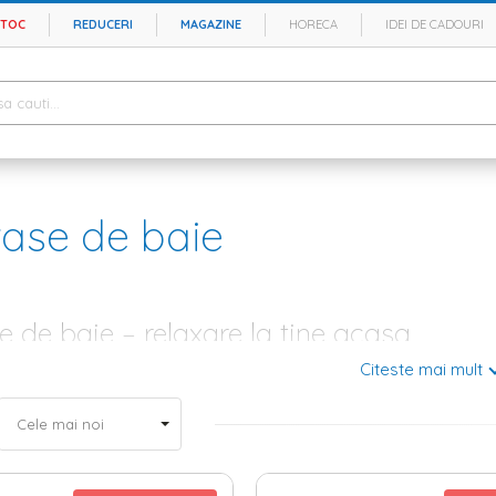
STOC
REDUCERI
MAGAZINE
HORECA
IDEI DE CADOURI
ase de baie
 de baie – relaxare la tine acasa
Citeste mai mult
e din casa ta este una speciala si are o semnificatie aparte. Acest lucru 
 zi incarcata cu mult prea multe taskuri si termene limita. Daca in urma
ai mult una practica, ritmul agitat si stresul cotidian ne-a facut acum s
nterior recomanda sa trasformam acest spatiu in propriul SPA, iar daca 
e gandim doar la mobilier, obiecte sanitare si
baterii baie
, ci si la covo
riterii esentiale: estetica si functionalitate.