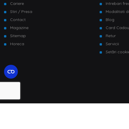
Cariere
Intrebari fr
Stiri / Presa
Modalitati d
Contact
Blog
Magazine
Card Cado
Sitemap
Retur
Horeca
Servicii
Setări cooki