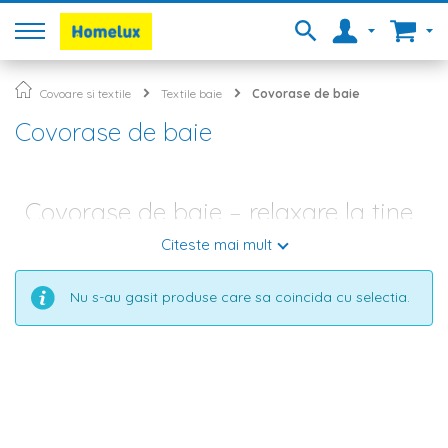
Covoare si textile
Textile baie
Covorase de baie
Covorase de baie
Covorase de baie – relaxare la tine
acasa
Citeste mai mult
Fiecare incapere din casa ta este una speciala si are o
Nu s-au gasit produse care sa coincida cu selectia.
semnificatie aparte. Acest lucru este valabil si cand vine vorba
despre baie – locul in care te relaxezi dupa o zi incarcata cu
mult prea multe taskuri si termene limita. Daca in urma cu
cativa ani, baia nu era considerata neaparat o incapere
esentiala, ci mai mult una practica, ritmul agitat si stresul
cotidian ne-a facut acum sa fim mult mai atenti atunci cand
amenajam si decoram baia. In plus, designerii de interior
recomanda sa trasformam acest spatiu in propriul SPA, iar
daca ar fi sa vorbim despre elementele esentiale din aceasta