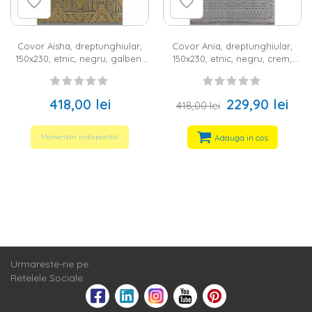
Covor Aisha, dreptunghiular,
Covor Ania, dreptunghiular,
150x230, etnic, negru, galben,
150x230, etnic, negru, crem,
bumbac, poliester
bumbac, poliester
418,00 lei
229,90 lei
418,00 lei
Adauga in cos
Momentan indisponibil
Urmareste-ne pe
Retelele Sociale: