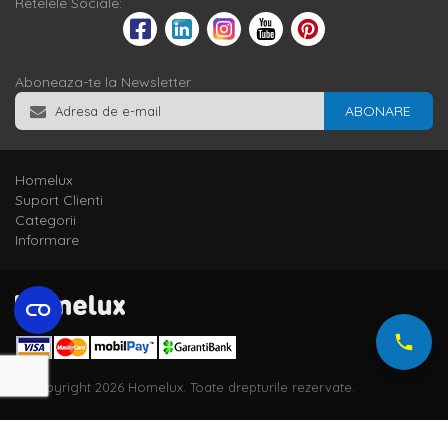
Retelele Sociale:
Aboneaza-te la Newsletter
ABONARE
Homelux
Suport Clienti
Categorii
Informare
© Copyright 2026 Homelux. Toate drepturile rezervate.