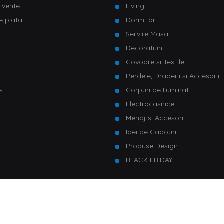
ecvente
Living
e plata
Dormitor
Servire Masa
u
Decoratiuni
Covoare si Textile
Perdele, Draperii si Accesorii
e
Corpuri de Iluminat
Electrocasnice
Menaj si Accesorii
Idei de Cadouri
Produse Design
BLACK FRIDAY