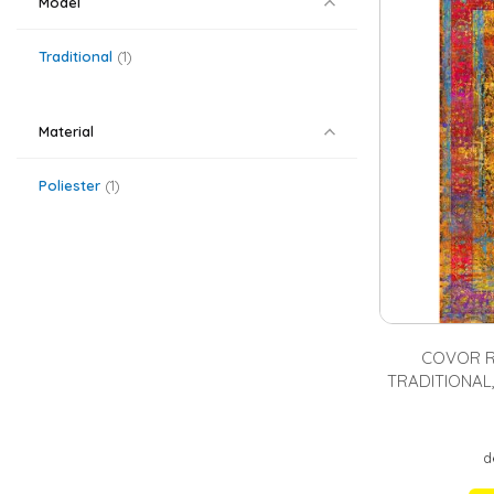
Model
Covoarele din m
confort termic 
preferate fiind
Traditional
1
abstract, clasic
poate alege un
mai gasesti si
c
Material
Poliester
1
COVOR R
TRADITIONAL,
d