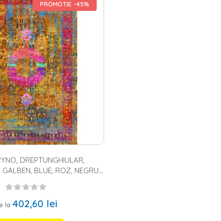
agazinul nostru online sunt fabricate din materiale de calitate (acril, b
PROMOTIE -45%
superior, in culori ce pot satisface gusturile celor mai pretentiosi. Covoa
 modelele pufoase, ce atrag prin moliciune si prin confortul lor pe cei
, etnic, floral, geometric, modern, oriental, traditional, uni, in asa fel i
 covor dreptunghiular, cu desen abstract, iar pentru hol
covorasele de 
ovoare pentru copii
,
covoare pentru bucatarie
sau pentru orice alta inc
YNO, DREPTUNGHIULAR,
 GALBEN, BLUE, ROZ, NEGRU,
POLIESTER
402,60 lei
e la