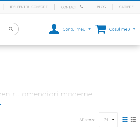
IDEI PENTRU CONFORT
BLOG
CARIERE
CONTACT
Contul meu
Cosul meu
e pentru amenajari moderne
 este vorba despre sufragerie, living, dormitor, camera de zi, birou,
atmosfera de caldura in orice incapere sau pot aduce un aer de
 pentru amenajarea unei incaperi, inclusiv covoare moi, colorate, cu
Afiseaza
e, romantice sau etnice.
le