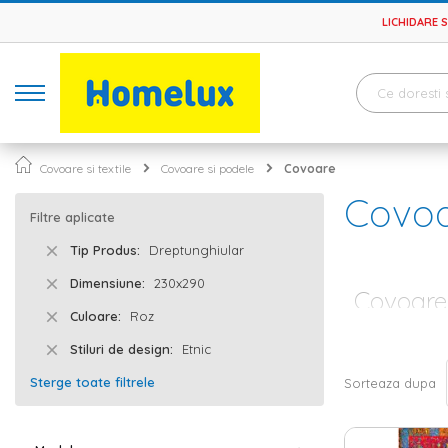
LICHIDARE 
Covoare si textile
Covoare si podele
Covoare
Covo
Filtre aplicate
Tip Produs
Dreptunghiular
Dimensiune
230x290
Covoare 
Culoare
Roz
Dintr-o amenaja
Stiluri de design
Etnic
hol sau bucata
eleganta desava
Sterge toate filtrele
Sorteaza dupa
modele simple 
Covor si tra