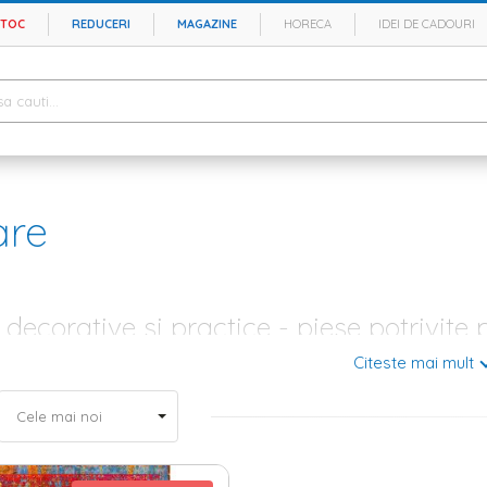
STOC
REDUCERI
MAGAZINE
HORECA
IDEI DE CADOURI
are
decorative si practice - piese potrivit
Citeste mai mult
re interioara cu personalitate nu pot lipsi covoarele chic, indiferent ca
rie. Fabricate din materiale deosebite, aceste accesorii pot imprima o 
rsita. In magazinul Homelux.ro exista diferite tipuri de piese potrivite
sau asimetrice, cu imprimeuri potrivite pentru decoruri moderne, clasic
verse mici si mari - diversitate de modele, culori si materia