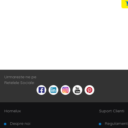
Urmareste-ne pe
Retelele Sociale:
Homelux
Suport Clienti
Despre noi
Regulament