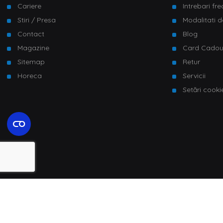
Cariere
Intrebari fr
Stiri / Presa
Modalitati d
Contact
Blog
Magazine
Card Cado
Sitemap
Retur
Horeca
Servicii
Setări cooki