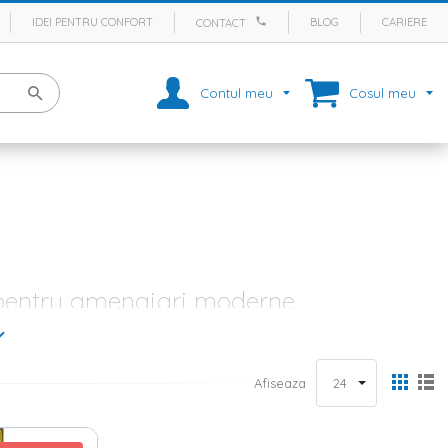
IDEI PENTRU CONFORT
BLOG
CARIERE
CONTACT
Contul meu
Cosul meu
e pentru amenajari moderne
 este vorba despre sufragerie, living, dormitor, camera de zi, birou,
atmosfera de caldura in orice incapere sau pot aduce un aer de
 pentru amenajarea unei incaperi, inclusiv covoare moi, colorate, cu
Afiseaza
e, romantice sau etnice.
le