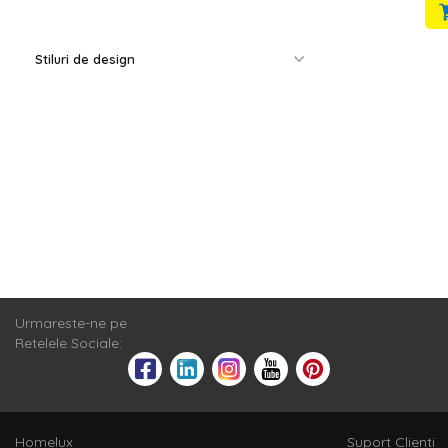
Stiluri de design
Urmareste-ne pe
Retelele Sociale:
Homelux
Suport Clienti