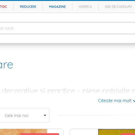
STOC
REDUCERI
MAGAZINE
HORECA
IDEI DE CADOURI
are
decorative si practice - piese potrivit
Citeste mai mult
re interioara cu personalitate nu pot lipsi covoarele chic, indiferent ca
rie. Fabricate din materiale deosebite, aceste accesorii pot imprima o 
rsita. In magazinul Homelux.ro exista diferite tipuri de piese potrivite
sau asimetrice, cu imprimeuri potrivite pentru decoruri moderne, clasic
verse mici si mari - diversitate de modele, culori si materia