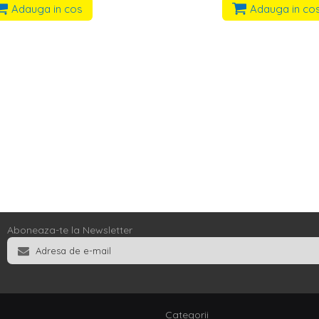
Adauga in cos
Adauga in co
Aboneaza-te la Newsletter
Categorii