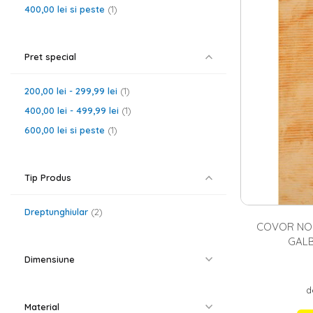
Covoarele din m
400,00 lei
si peste
1
confort termic 
preferate fiind
abstract, clasic
poate alege un
Pret special
mai gasesti si
c
200,00 lei
-
299,99 lei
1
400,00 lei
-
499,99 lei
1
600,00 lei
si peste
1
Tip Produs
Dreptunghiular
2
COVOR NOR
GALB
Dimensiune
d
Material