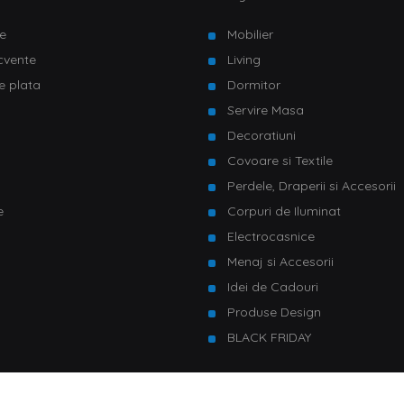
e
Mobilier
ecvente
Living
e plata
Dormitor
Servire Masa
u
Decoratiuni
Covoare si Textile
Perdele, Draperii si Accesorii
e
Corpuri de Iluminat
Electrocasnice
Menaj si Accesorii
Idei de Cadouri
Produse Design
BLACK FRIDAY