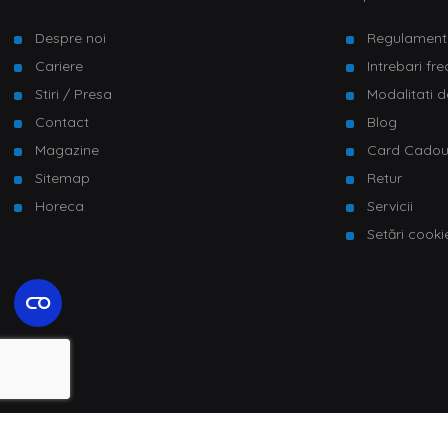
Despre noi
Regulament
Cariere
Intrebari fr
Stiri / Presa
Modalitati d
Contact
Blog
Magazine
Card Cado
Sitemap
Retur
Horeca
Servicii
Setări cooki