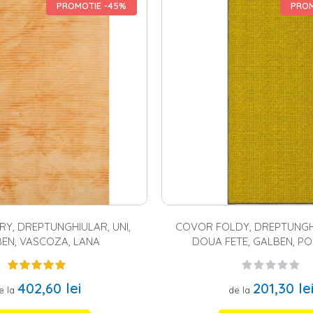
agazinul nostru online sunt fabricate din materiale de calitate (acril, b
PROMOTIE -45%
PROM
superior, in culori ce pot satisface gusturile celor mai pretentiosi. Covoa
 modelele pufoase, ce atrag prin moliciune si prin confortul lor pe cei
, etnic, floral, geometric, modern, oriental, traditional, uni, in asa fel i
 covor dreptunghiular, cu desen abstract, iar pentru hol
covorasele de 
ovoare pentru copii
,
covoare pentru bucatarie
sau pentru orice alta inc
Y, DREPTUNGHIULAR, UNI,
COVOR FOLDY, DREPTUNGHI
EN, VASCOZA, LANA
DOUA FETE, GALBEN, PO
402,60 lei
201,30 le
e la
de la