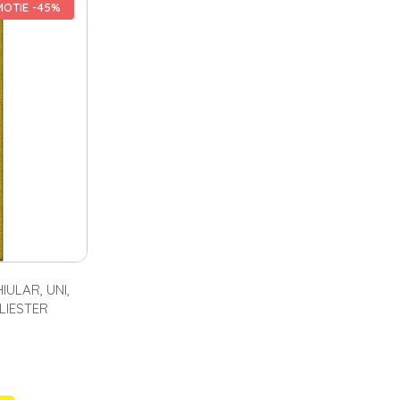
umbac, iuta, lana, poliester, polipropilena, vascoza) pentru un
OTIE -45%
rele de interior sunt mici sau mari, cu fire scurte sau lungi,
 mici. Pentru camera de zi se poate opta pentru modele diverse:
ncat decorarea incaperii sa fie pe placul proprietarului. Pentru birou se
intrare
speciale, simple sau cu desene vesele. In magazinul nostru
apere ce are nevoie de un plus de eleganta, confort si stil.
ULAR, UNI,
LIESTER
i