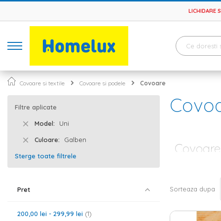
LICHIDARE 
Covoare si textile
Covoare si podele
Covoare
Covo
Filtre aplicate
Model
Uni
Culoare
Galben
Covoare 
Sterge toate filtrele
Dintr-o amenaja
hol sau bucata
eleganta desava
Sorteaza dupa
Pret
modele simple 
Covor si tra
200,00 lei
-
299,99 lei
1