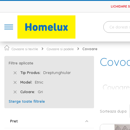
LICHIDARE 
Covoare si textile
Covoare si podele
Covoare
Covo
Filtre aplicate
Tip Produs
Dreptunghiular
Model
Etnic
Covoare 
Culoare
Gri
Dintr-o amenaja
Sterge toate filtrele
hol sau bucata
eleganta desava
Sorteaza dupa
modele simple 
Pret
Covor si tra