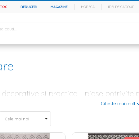
STOC
REDUCERI
MAGAZINE
HORECA
IDEI DE CADOURI
are
decorative si practice - piese potrivit
Citeste mai mult
re interioara cu personalitate nu pot lipsi covoarele chic, indiferent ca
rie. Fabricate din materiale deosebite, aceste accesorii pot imprima o 
rsita. In magazinul Homelux.ro exista diferite tipuri de piese potrivite
sau asimetrice, cu imprimeuri potrivite pentru decoruri moderne, clasic
verse mici si mari - diversitate de modele, culori si materia