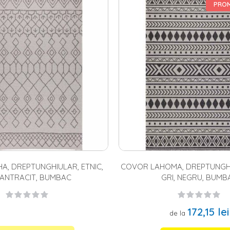
agazinul nostru online sunt fabricate din materiale de calitate (acril, b
PROM
superior, in culori ce pot satisface gusturile celor mai pretentiosi. Covoa
 modelele pufoase, ce atrag prin moliciune si prin confortul lor pe cei
, etnic, floral, geometric, modern, oriental, traditional, uni, in asa fel i
 covor dreptunghiular, cu desen abstract, iar pentru hol
covorasele de 
ovoare pentru copii
,
covoare pentru bucatarie
sau pentru orice alta inc
, DREPTUNGHIULAR, ETNIC,
COVOR LAHOMA, DREPTUNGHIU
, ANTRACIT, BUMBAC
GRI, NEGRU, BUMB
172,15 lei
de la