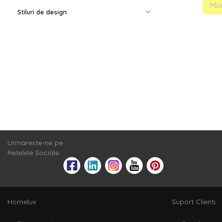
Mom
Stiluri de design
Urmareste-ne pe
Retelele Sociale:
Homelux
Suport Clienti