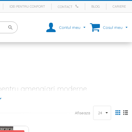
IDEI PENTRU CONFORT
BLOG
CARIERE
CONTACT
Contul meu
Cosul meu
e pentru amenajari moderne
 este vorba despre sufragerie, living, dormitor, camera de zi, birou,
atmosfera de caldura in orice incapere sau pot aduce un aer de
 pentru amenajarea unei incaperi, inclusiv covoare moi, colorate, cu
Afiseaza
e, romantice sau etnice.
le