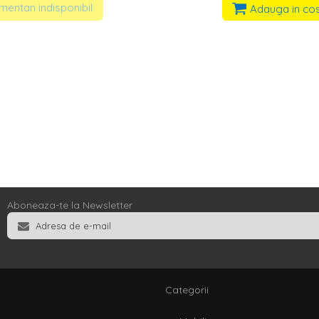
entan indisponibil
Adauga in co
Aboneaza-te la Newsletter
Categorii