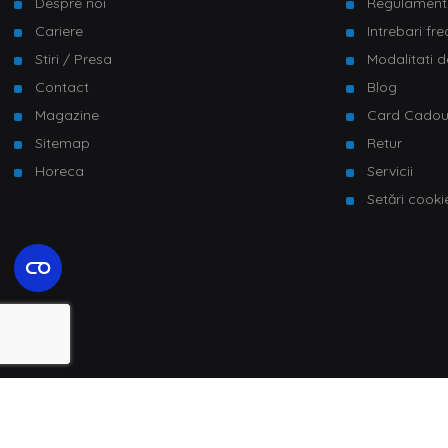
Despre noi
Regulament
Cariere
Intrebari fr
Stiri / Presa
Modalitati d
Contact
Blog
Magazine
Card Cado
Sitemap
Retur
Horeca
Servicii
Setări cooki