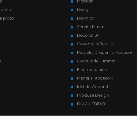
e
Mobilier
ecvente
Living
e plata
Dormitor
Servire Masa
u
Decoratiuni
Covoare si Textile
Perdele, Draperii si Accesorii
e
Corpuri de Iluminat
Electrocasnice
Menaj si Accesorii
Idei de Cadouri
Produse Design
BLACK FRIDAY