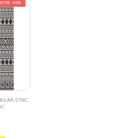
umbac, iuta, lana, poliester, polipropilena, vascoza) pentru un
OTIE -45%
rele de interior sunt mici sau mari, cu fire scurte sau lungi,
 mici. Pentru camera de zi se poate opta pentru modele diverse:
ncat decorarea incaperii sa fie pe placul proprietarului. Pentru birou se
intrare
speciale, simple sau cu desene vesele. In magazinul nostru
apere ce are nevoie de un plus de eleganta, confort si stil.
LAR, ETNIC,
AC