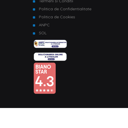
Termeni si Conditii
Politica de Confidentialitate
Politica de Cookies
ANPC
SOL
© Copyright 2026 Homelux. Toate drepturile rezervate.