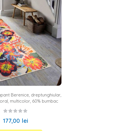
na, bucatarie in stil clasic sau bucatarie in stil traditional? Indiferent 
a de
covoare
dreptunghiulare pentru bucatarie, in doua variante de dime
ra posibilitatea de a-ti alege varianta preferata fara a fi constrans de bug
 de dimineata, ori iti place sa pregatesti in fiecare zi cele mai delicio
ucatarie de la Homelux – culori, modele si texturi
cat de important este ca bucataria ta sa aiba un aspect cat mai placut,
 cromatica, ai la dispozitie atat covoare simple, cu imprimeu alb-negru, 
liu. De asemenea, ai la dispozitie si covoare in nuante neutre, de bej si
ga varietatea de culori, pe site-ul nostru te asteapta si o multime de 
sau orientale.
gasesti covoare pentru intreaga casa
variata de covoare de bucatarie, la Homelux te asteapta si
covoare co
re
si
covorase baie
. Cauta modelul potrivit pe site-ul nostru si bucura-t
pant Berenice, dreptunghiular,
oral, multicolor, 60% bumbac
177,00 lei