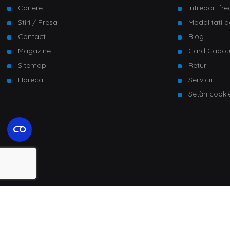
Cariere
Intrebari fr
Stiri / Presa
Modalitati d
Contact
Blog
Magazine
Card Cado
Sitemap
Retur
Horeca
Servicii
Setări cooki