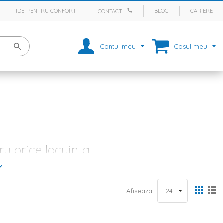
IDEI PENTRU CONFORT
BLOG
CARIERE
CONTACT
Contul meu
Cosul meu
u orice locuinta
cte pentru orice familie. Acest spatiu este considerat si inima
isante preparate, dar mai ales pentru a depana amintiri. Stim cat de
 gasesti inspiratie pentru orice tip de amenajare. Daca ai ales
mobila
Afiseaza
e atat ca stil, cat si ca si cromatica, dar si un covor de bucatarie cat