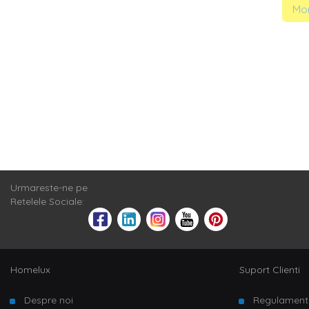
Mom
Urmareste-ne pe
Retelele Sociale:
Homelux
Suport Clienti
Despre noi
Regulament