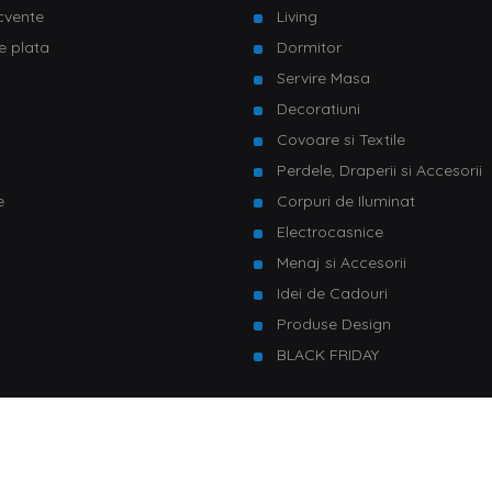
ecvente
Living
e plata
Dormitor
Servire Masa
u
Decoratiuni
Covoare si Textile
Perdele, Draperii si Accesorii
e
Corpuri de Iluminat
Electrocasnice
Menaj si Accesorii
Idei de Cadouri
Produse Design
BLACK FRIDAY