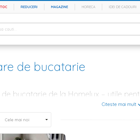
STOC
REDUCERI
MAGAZINE
HORECA
IDEI DE CADOURI
re de bucatarie
de bucatarie de la Homelux – utile pentr
Citeste mai mult
te ori, amenajarea bucatariei este unul dintre cele mai importante proie
 aici se aduna toata familia pentru a prepara si a savura cele mai apet
 tu clipele petrecute alaturi de cei dragi, iar din acest motiv, la Homelux
ctrocasnicele si corpurile de iluminat, este timpul sa cauti
perdele
potrivit
 si cat mai usor de intretinut.
bucatarie – modele elegante si preturi accesibile