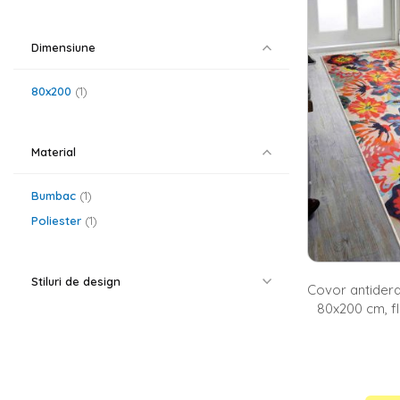
Bucatarie moder
o gama variat
Dimensiune
ceea ce iti ofe
prepara cafeaua
Homelux.
80x200
1
Covoare de b
Pentru ca stim 
Material
priveste paleta
rosu sa portoca
modern. Pe lan
Bumbac
1
modele florale 
Poliester
1
La Homelux 
Pe langa gama 
covorase intra
Stiluri de design
Covor antidera
80x200 cm, fl