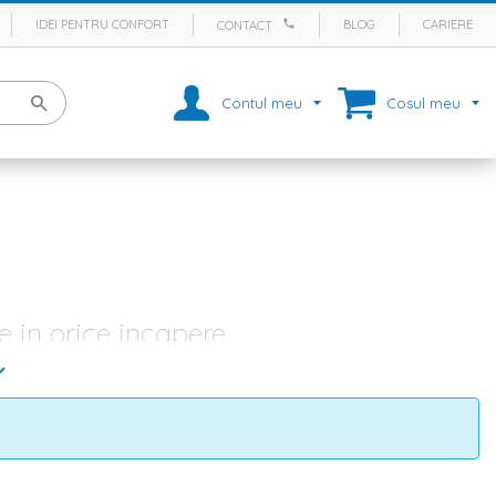
IDEI PENTRU CONFORT
BLOG
CARIERE
CONTACT
Contul meu
Cosul meu
e in orice incapere
mente, garsoniere sau vile, in spatii mici sau mari, amenajate in
sau atunci cand este nevoie de un pat in plus, canapelele au diferite
ru living
,
dormitor
sau alte camere din casa. Indiferent ca este
re pentru living
de dimensiuni diferite, despre
fotolii
confortabile si
e ai nevoie.