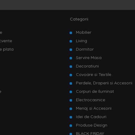
Categorii
e
Mobilier
ecvente
Living
e plata
Dormitor
Servire Masa
u
Decoratiuni
Covoare si Textile
Perdele, Draperii si Accesorii
e
Corpuri de Iluminat
Electrocasnice
Menaj si Accesorii
Idei de Cadouri
Produse Design
BLACK FRIDAY