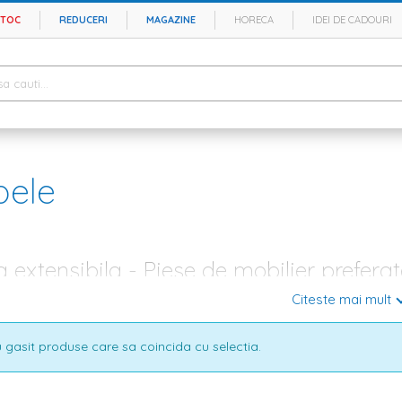
STOC
REDUCERI
MAGAZINE
HORECA
IDEI DE CADOURI
ele
extensibila - Piese de mobilier preferat
Citeste mai mult
nsibile pentru living sunt piese de mobilier populare, folosite in aparta
i. Apreciate pentru momentele in care vin in vizita rude si prieteni dragi 
i imprimeuri. Pe site-ul Homelux.ro exista o oferta bogata de
mobila pent
 gasit produse care sa coincida cu selectia.
napele fixe sau extensibile care se potrivesc in hol sau dormitor,
colta
 relaxarea dupa o zi grea sau despre
comode TV
chic, aici gasesti tot c
nsibile si fixe - Diversitate si preturi accesibile