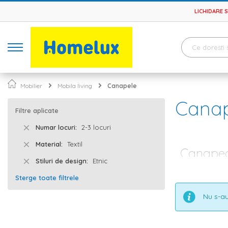
LICHIDARE 
Mobilier
Mobila living
Canapele
Canap
Filtre aplicate
Numar locuri
2-3 locuri
Material
Textil
Canapea 
Stiluri de design
Etnic
Canapelele exte
Sterge toate filtrele
diferite stilur
forme, culori s
Nu s-au
vorba despre ca
moi, ce permit
Canapele exte