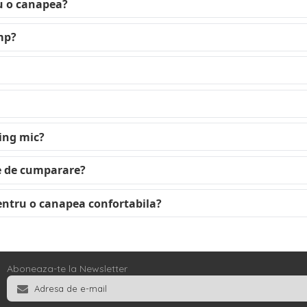
ru o canapea?
imp?
ing mic?
te de cumparare?
entru o canapea confortabila?
Aboneaza-te la Newsletter