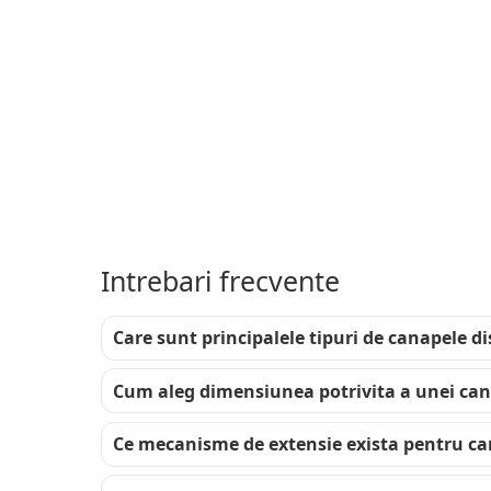
Extrem de utile
200 cm sau pest
magazinul nostr
dorit de proprie
moderne. Se pot
mica, potrivita
Intrebari frecvente
Care sunt principalele tipuri de canapele di
Cum aleg dimensiunea potrivita a unei ca
Ce mecanisme de extensie exista pentru c