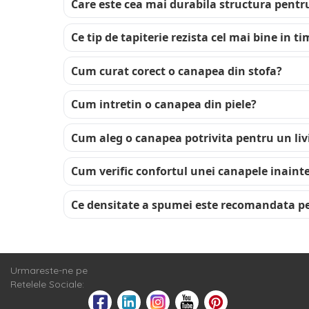
Care este cea mai durabila structura pent
Ce tip de tapiterie rezista cel mai bine in t
Cum curat corect o canapea din stofa?
Cum intretin o canapea din piele?
Cum aleg o canapea potrivita pentru un liv
Cum verific confortul unei canapele inain
Ce densitate a spumei este recomandata p
Urmareste-ne pe
Retelele Sociale: