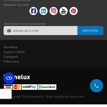
Urmareste-ne pe
Retelele Sociale:
Aboneaza-te la Newsletter
ABONARE
Homelux
Suport Clienti
Categorii
Informare
© Copyright 2026 Homelux. Toate drepturile rezervate.