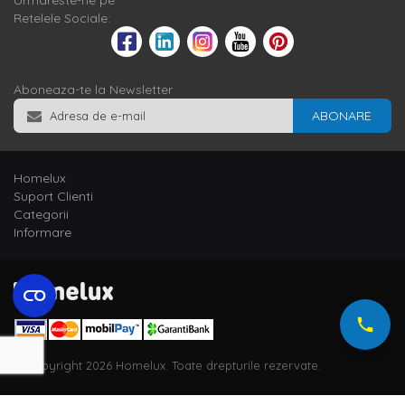
Urmareste-ne pe
Retelele Sociale:
Aboneaza-te la Newsletter
ABONARE
Homelux
Suport Clienti
Categorii
Informare
© Copyright 2026 Homelux. Toate drepturile rezervate.