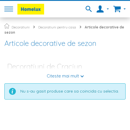
Decoratiuni
Decoratiuni pentru casa
Articole decorative de
sezon
Articole decorative de sezon
Decoratiuni de Craciun
Citeste mai mult
Sarbatorile de iarna sunt preferatele multor persoane. Daca si
tu te numeri printre ele si vrei sa aduci atmosfera de
sarbatoare in casa ta, poti apela la decoratiuni Craciun, care
Nu s-au gasit produse care sa coincida cu selectia.
vor oferi oricarei incaperi un aer cald si linistitor.
Articole decorative de Craciun pentru casa ta
In oferta noastra vei gasi o gama variata de
decoratiuni de
Craciun
, de la globuri, instalatie, beteala, ghirlanda sau
decoratiuni pentru brad si pana la decoratiuni pentru masa,
patura din zapada artificiala sau figurine Craciun. In ceea ce