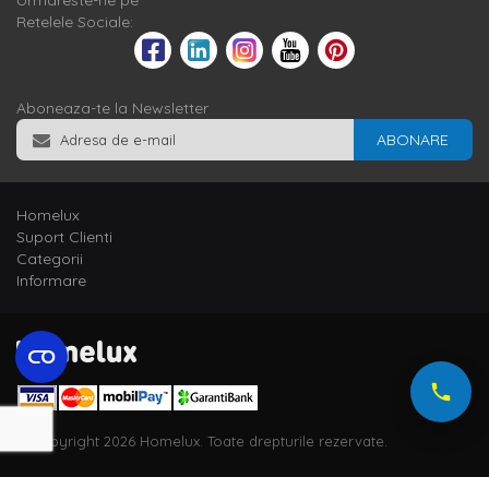
Urmareste-ne pe
Retelele Sociale:
Aboneaza-te la Newsletter
ABONARE
Homelux
Suport Clienti
Categorii
Informare
© Copyright 2026 Homelux. Toate drepturile rezervate.