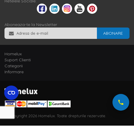
Retelele Sociale:
Aboneaza-te la Newsletter
ABONARE
Homelux
Suport Clienti
Categorii
Informare
© Copyright 2026 Homelux. Toate drepturile rezervate.