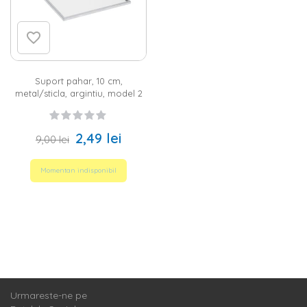
a acorda importanta micilor detalii. De aceea, in gama
Homelux ai la dispozitie nenumarate optiuni din care poti
alege, incepand de la obiectele practice in care poti aseza
alimentele pana la simplele decoratiuni, care vor crea un
spatiu mai placut si mai relaxant atunci cand mananci.
Accesoriile te vor transforma intr-o gazda perfecta, atenta la
orice fel de amanunt, si vor fi admirate si apreciate de catre
Suport pahar, 10 cm,
toti invitatii, chiar si atunci cand ei sunt prietenii tai cei mai
metal/sticla, argintiu, model 2
apropiati.
Accesorii pentru masa potrivite oricarui stil de
amenajare
2,49 lei
9,00 lei
In cazul in care esti nehotarat cu privire la accesoriile cele mai
potrivite pentru masa, orienteaza-te atunci cand le alegi in
Momentan indisponibil
functie de
stilul
predominant din
locuinta ta
. Pentru un design
clasic si elegant, poti alege de la Homelux obiectele simple din
inox sau alte materiale deosebite, in timp ce micile detalii
originale pot fi folosite in spatiile moderne sau atunci cand vrei
sa creezi o atmosfera calduroasa si primitoare. Oricare ar fi
acelea care iti atrag cel mai mult atentia, fii sigur ca nu vor
trece neobservate!
Urmareste-ne pe