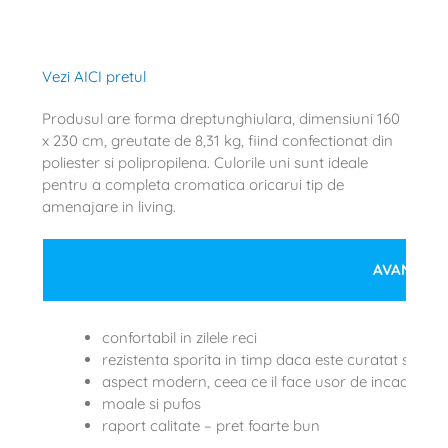
Vezi AICI pretul
Produsul are forma dreptunghiulara, dimensiuni 160
x 230 cm, greutate de 8,31 kg, fiind confectionat din
poliester si polipropilena. Culorile uni sunt ideale
pentru a completa cromatica oricarui tip de
amenajare in living.
AVANTAJE
confortabil in zilele reci
rezistenta sporita in timp daca este curatat si ingr
aspect modern, ceea ce il face usor de incadrat in 
moale si pufos
raport calitate – pret foarte bun