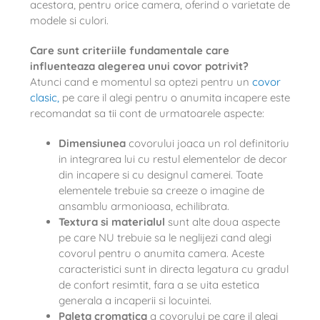
acestora, pentru orice camera, oferind o varietate de
modele si culori.
Care sunt criteriile fundamentale care
influenteaza alegerea unui covor potrivit?
Atunci cand e momentul sa optezi pentru un
covor
clasic,
pe care il alegi pentru o anumita incapere este
recomandat sa tii cont de urmatoarele aspecte:
Dimensiunea
covorului joaca un rol definitoriu
in integrarea lui cu restul elementelor de decor
din incapere si cu designul camerei. Toate
elementele trebuie sa creeze o imagine de
ansamblu armonioasa, echilibrata.
Textura si materialul
sunt alte doua aspecte
pe care NU trebuie sa le neglijezi cand alegi
covorul pentru o anumita camera. Aceste
caracteristici sunt in directa legatura cu gradul
de confort resimtit, fara a se uita estetica
generala a incaperii si locuintei.
Paleta cromatica
a covorului pe care il alegi