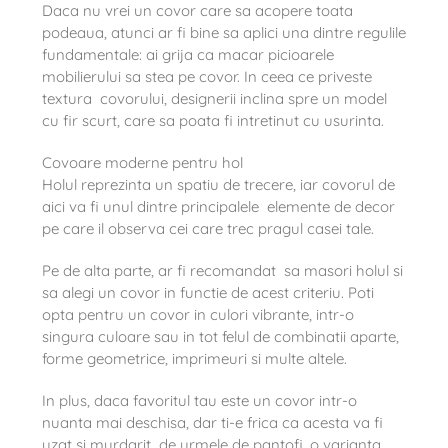
Daca nu vrei un covor care sa acopere toata
podeaua, atunci ar fi bine sa aplici una dintre regulile
fundamentale: ai grija ca macar picioarele
mobilierului sa stea pe covor. In ceea ce priveste
textura covorului, designerii inclina spre un model
cu fir scurt, care sa poata fi intretinut cu usurinta.
Covoare moderne pentru hol
Holul reprezinta un spatiu de trecere, iar covorul de
aici va fi unul dintre principalele elemente de decor
pe care il observa cei care trec pragul casei tale.
Pe de alta parte, ar fi recomandat sa masori holul si
sa alegi un covor in functie de acest criteriu. Poti
opta pentru un covor in culori vibrante, intr-o
singura culoare sau in tot felul de combinatii aparte,
forme geometrice, imprimeuri si multe altele.
In plus, daca favoritul tau este un covor intr-o
nuanta mai deschisa, dar ti-e frica ca acesta va fi
uzat si murdarit de urmele de pantofi, o varianta