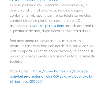
In baie, pe langa rolul decorativ, covoarele au, in
primul rand, un rol practic: acela de a asigura
confortul termic sporit, pentru ca talpile sa nu aiba
contact direct cu placile de ceramica reci. De
asemenea,
covoarele pentru baie
absorb umezeala
si picaturile de apa, dupa fiecare utilizarea a dusului.
Poti achizitiona un covoras de dimensiuni mici
pentru a-l aseza in fata cabinei de dus sau a cazii ori
poti cumpara un set de doua covoare, ce contine si
un articol special pentru a fi asezat in fata vasului de
toaleta.
Poze + pret →
https://www.homelux.ro/covoras-
baie-belize-dreptunghiular-50×80-cm-albastru-alb-
65-bumbac-2532901