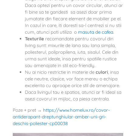
Daca optezi pentru un covor circular, atunci ar
fi bine sa te gandesti sa asezi doar prima
jumatate din fiecare element de mobilier pe el.
In cazul in care, iti doresti sa-l centrezi si nu stii
cum, atunci poti utiliza o
masuta de cafea
.
Texturile
recomandate pentru covorul din
living sunt: mixurile de lana sau lana simpla,
poliesterul, polipropilena, iuta, sisalul. Cele din
urma sunt ideale, insa pentru spatiile rustice
sau amenajate in stil eco-friendly.
Nu ai nicio restrictie in materie de
culori
, insa
cele neutre, clasice, vor face mereu o echipa
excelenta cu aproape orice stil de amenajare.
Daca livingul tau e spatios, atunci ar fi ideal sa
asezi covorul in mijloc, ca piesa centrala.
Poze + pret →
https://www.homelux.ro/covor-
antiderapant-dreptunghiular-amber-uni-gri-
deschis-poliester-cp00038