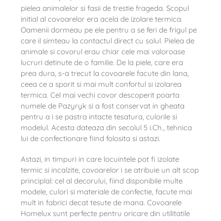
pielea animalelor si fasii de trestie frageda. Scopul
initial al covoarelor era acela de izolare termica.
Oamenii dormeau pe ele pentru a se feri de frigul pe
care il simteau la contactul direct cu solul. Pielea de
animale si covorul erau chiar cele mai valoroase
lucruri detinute de o familie. De la piele, care era
prea dura, s-a trecut la covoarele facute din lana,
ceea ce a sporit si mai mult confortul si izolarea
termica. Cel mai vechi covor descoperit poarta
numele de Pazyryk si a fost conservat in gheata
pentru a i se pastra intacte tesatura, culorile si
modelul. Acesta dateaza din secolul 5 i.Ch., tehnica
lui de confectionare fiind folosita si astazi.
Astazi, in timpuri in care locuintele pot fi izolate
termic si incalzite, covoarelor i se atribuie un alt scop
principlal: cel al decorului, fiind disponibile multe
modele, culori si materiale de confectie, facute mai
mult in fabrici decat tesute de mana. Covoarele
Homelux sunt perfecte pentru oricare din utilitatile