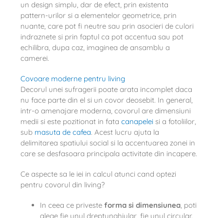
un design simplu, dar de efect, prin existenta
pattern-urilor si a elementelor geometrice, prin
nuante, care pot fi neutre sau prin asocieri de culori
indraznete si prin faptul ca pot accentua sau pot
echilibra, dupa caz, imaginea de ansamblu a
camerei.
Covoare moderne pentru living
Decorul unei sufragerii poate arata incomplet daca
nu face parte din el si un covor deosebit. In general,
intr-o amenajare moderna, covorul are dimensiuni
medii si este pozitionat in fata
canapelei
si a fotoliilor,
sub
masuta de cafea
. Acest lucru ajuta la
delimitarea spatiului social si la accentuarea zonei in
care se desfasoara principala activitate din incapere.
Ce aspecte sa le iei in calcul atunci cand optezi
pentru covorul din living?
In ceea ce priveste
forma si dimensiunea
, poti
alege fie unul dreptunghiular, fie unul circular.