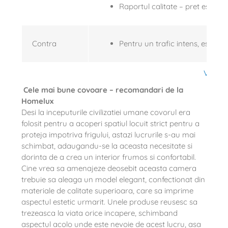
Raportul calitate – pret este un
Contra
Pentru un trafic intens, este ne
Vezi AI
Cele mai bune covoare – recomandari de la
Homelux
Desi la inceputurile civilizatiei umane covorul era
folosit pentru a acoperi spatiul locuit strict pentru a
proteja impotriva frigului, astazi lucrurile s-au mai
schimbat, adaugandu-se la aceasta necesitate si
dorinta de a crea un interior frumos si confortabil.
Cine vrea sa amenajeze deosebit aceasta camera
trebuie sa aleaga un model elegant, confectionat din
materiale de calitate superioara, care sa imprime
aspectul estetic urmarit. Unele produse reusesc sa
trezeasca la viata orice incapere, schimband
aspectul acolo unde este nevoie de acest lucru, asa