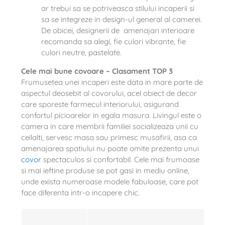
ar trebui sa se potriveasca stilului incaperii si
sa se integreze in design-ul general al camerei.
De obicei, designerii de amenajari interioare
recomanda sa alegi, fie culori vibrante, fie
culori neutre, pastelate.
Cele mai bune covoare – Clasament TOP 3
Frumusetea unei incaperi este data in mare parte de
aspectul deosebit al covorului, acel obiect de decor
care sporeste farmecul interiorului, asigurand
confortul picioarelor in egala masura. Livingul este o
camera in care membrii familiei socializeaza unii cu
ceilalti, servesc masa sau primesc musafirii, asa ca
amenajarea spatiului nu poate omite prezenta unui
covor
spectaculos si confortabil. Cele mai frumoase
si mai ieftine produse se pot gasi in mediu online,
unde exista numeroase modele fabuloase, care pot
face diferenta intr-o incapere chic.