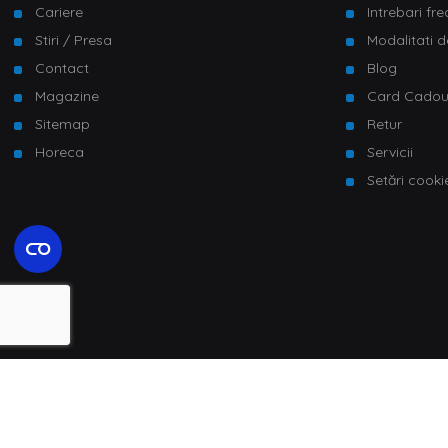
Cariere
Intrebari fr
Stiri / Presa
Modalitati d
Contact
Blog
Magazine
Card Cado
Sitemap
Retur
Horeca
Servicii
Setări cooki