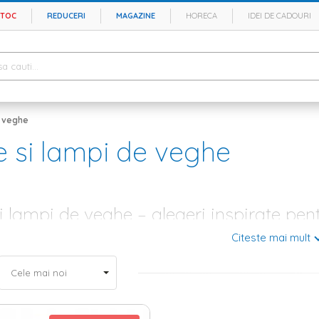
STOC
REDUCERI
MAGAZINE
HORECA
IDEI DE CADOURI
e veghe
e si lampi de veghe
i lampi de veghe – alegeri inspirate pentr
Citeste mai mult
vorbim de living sau dormitor, o camera are nevoie de cateva
decoratiu
stetica cu functionalitatea, poti spune ca ai reusit sa-ti duci misunea la
rsonalitatea ta. Elemente esentiale in creare unei incaperi calde si pr
ea iti ofera posibilitatea de a beneficia de o lumina calda, difuza pe ti
ampi de veghe – alege-ti modelul preferat din oferta Home