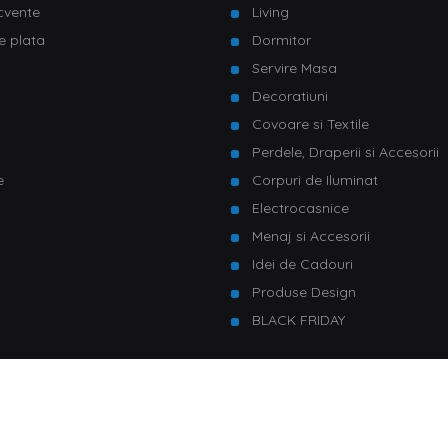
ecvente
Living
e plata
Dormitor
Servire Masa
u
Decoratiuni
Covoare si Textile
Perdele, Draperii si Accesorii
e
Corpuri de Iluminat
Electrocasnice
Menaj si Accesorii
Idei de Cadouri
Produse Design
BLACK FRIDAY