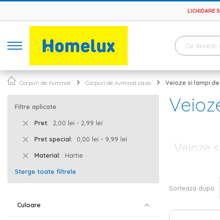
LICHIDARE 
Corpuri de iluminat
Corpuri de iluminat casa
Veioze si lampi d
Veioz
Filtre aplicate
Pret
2,00 lei - 2,99 lei
Pret special
0,00 lei - 9,99 lei
Veioze s
Material
Hartie
Indiferent ca 
Sterge toate filtrele
imbini partea e
cat mai mult pe
Sorteaza dupa
iluminat, acest
Culoare
Veioze si l