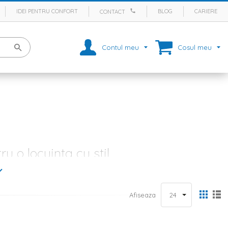
IDEI PENTRU CONFORT
BLOG
CARIERE
CONTACT
Contul meu
Cosul meu
u o locuinta cu stil
ni
, dar si de alte elemente de design. In plus, atunci cand reusesti sa
 bun sfarsit – aceea de a crea un spatiu practic, dar care sa exprime
imitoare sunt chiar veiozele. Complementare corpurilor mari de
Afiseaza
mp de seara si, in mod evident, contribuie enorm la designul camerei.
lux