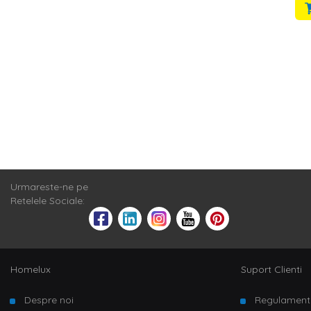
Urmareste-ne pe
Retelele Sociale:
Homelux
Suport Clienti
Despre noi
Regulament