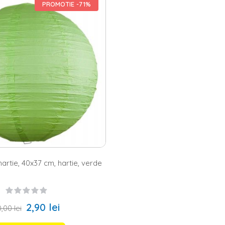
i o veioza pentru living sau veioze dormitor, atunci ai ajuns in locul po
PROMOTIE -71%
at si pentru lampi de veghe. Iti poti alege modelul preferat in functie
 functie de tipul soclului, poti alege veioze
Led
,
E14
sau
E27
. De altfel, po
 veioze si lampi de veghe care se potrivesc excelent atat cu stilul mod
ficata de modele, ceea ce inseamna ca poti opta pentru modele care se
u living si dormitor – elemente de efecte in orice incaper
a poate fi asociata inclusiv cu corpurile de mobilier, mai ales pentru 
ila dormitor
, atunci e clar ca poti opta pentru un set cu doua veioze pe
a de zi, ai la dispozitie mai multe optiuni. De exemplu, poti achizition
n interesant de pe site-ul nostru si, in acest fel, atmosfera devine mult m
a din urma poate fi ideala pentru a-ti depozita si 2-3 carti preferate. 
 a locuintei tale.
hartie, 40x37 cm, hartie, verde
2,90 lei
,00 lei