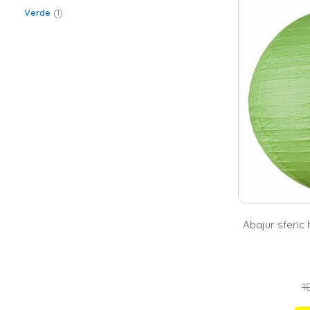
Daca si tu caut
Verde
1
pentru veioze c
cu 2 becuri
. In
noastra gasesti
o gama diversi
Veioze pentr
Lampa sau veioz
vorbim de
mob
vorbim de camer
veioza cu desig
cocheta. Aceast
de noua imagine
Abajur sferic 
10