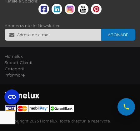
Retelele Sociale:
Aboneaza-te la Newsletter
ABONARE
Homelux
Suport Clienti
Categorii
Informare
© Copyright 2026 Homelux. Toate drepturile rezervate.