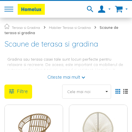
Terasa si Gradina
Mobilier Terasa si Gradina
Scaune de
terasa si gradina
Scaune de terasa si gradina
Gradina sau terasa casei tale sunt locuri perfecte pentru
relaxare si recreere. De aceea, este important ca mobilierul de
exterior sa fie placut privirii, comod si rezistent. Homelux iti
ofera o gama variata de scaune inedite, mese functionale,
Citeste mai mult
seturi
mobilier gradina
si terasa, dar si obiecte de decor pentru
exterior, cu ajutorul carora ai posibilitatea de a crea un design
Filtre
unic pentru exteriorul locuintei tale!
Scaune perfecte pentru terasa sau
gradina
Atunci cand alegi scaunele potrivite pentru gradina si terasa ta,
trebuie sa ai in vedere mai multe aspecte: modelul ales trebuie