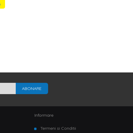
s
ABONARE
Informare
Termeni si Conditii