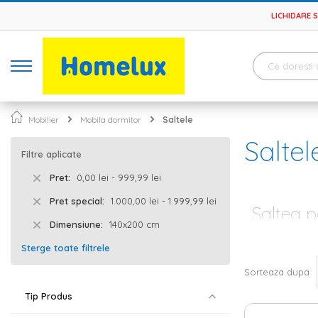
LICHIDARE 
Mobilier
Mobila dormitor
Saltele
Saltel
Filtre aplicate
Pret
0,00 lei - 999,99 lei
Pret special
1.000,00 lei - 1.999,99 lei
Saltea p
Dimensiune
140x200 cm
Un dormitor bi
Sterge toate filtrele
pat
, saltea si
p
descoperi salte
Sorteaza dupa
Alege dimens
Tip Produs
Atunci cand am