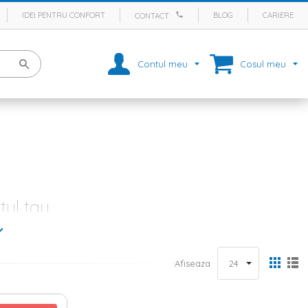
IDEI PENTRU CONFORT
BLOG
CARIERE
CONTACT
Contul meu
Cosul meu
tul tau
comode
, noptiere si dulapuri), a unor accesorii si textile (
lenjerii de
onale si sa aduca frumusete dormitorului tau. In oferta Homelux vei
spre un
pat de o persoana
sau un
pat matrimonial
.
Afiseaza
care iti reincarci bateriile dupa o zi plina si obositoare, toate