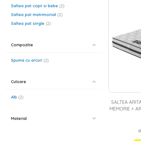
elementele treb
Saltea pat copii si bebe
2
vorbim despre c
ofertele Homel
Saltea pat matrimonial
2
ca un produs de
Saltea pat single
2
Saltele pent
In ofertele Hom
modele din care
Compozitie
influenta destu
alergenilor, bac
Spuma cu arcuri
2
Pernele Hom
Atunci cand vo
si
perne
de cali
Culoare
pentru perne o
alte variante p
Alb
2
SALTEA ARIT
MEMORIE + AR
ANTIBACTERI
Material
TRANSPI
d