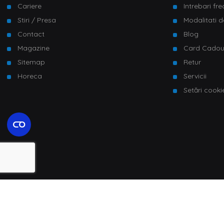
Cariere
Intrebari fr
Stiri / Presa
Modalitati d
Contact
Blog
Magazine
Card Cado
Sitemap
Retur
Horeca
Servicii
Setări cooki