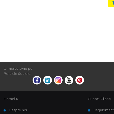
Urmareste-ne pe
Retelele Sociale:
Homelux
Suport Clienti
Despre noi
Regulament