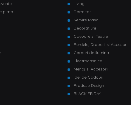
ecvente
Living
e plata
Dormitor
Servire Masa
u
Decoratiuni
Covoare si Textile
Perdele, Draperii si Accesorii
e
Corpuri de Iluminat
Electrocasnice
Menaj si Accesorii
Idei de Cadouri
Produse Design
BLACK FRIDAY