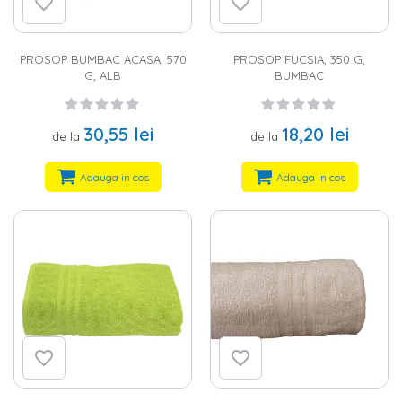
cromatica. Descopera oferta Homelux si alege-ti modelele
preferate in functie de culoare si dimensiuni.
PROSOP BUMBAC ACASA, 570
PROSOP FUCSIA, 350 G,
G, ALB
BUMBAC
30,55 lei
18,20 lei
de la
de la
Adauga in cos
Adauga in cos