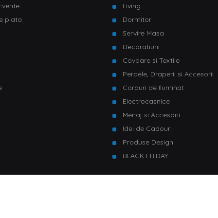
ecvente
Living
e plata
Dormitor
Servire Masa
u
Decoratiuni
Covoare si Textile
Perdele, Draperii si Accesorii
e
Corpuri de Iluminat
Electrocasnice
Menaj si Accesorii
Idei de Cadouri
Produse Design
BLACK FRIDAY