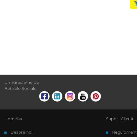
Urmareste-ne pe
Retelele Sociale:
Homelux
Suport Clienti
Despre noi
Regulament