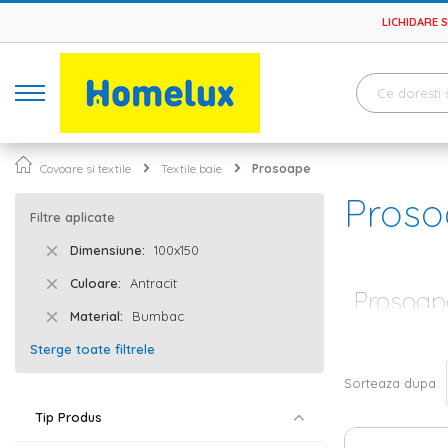
LICHIDARE 
Covoare si textile
Textile baie
Prosoape
Proso
Filtre aplicate
Dimensiune
100x150
Culoare
Antracit
Prosoape
Material
Bumbac
Unul dintre cel
Sterge toate filtrele
considerata a fi
cu cele mai imp
Sorteaza dupa
Prosoape di
Tip Produs
Daca si tu esti