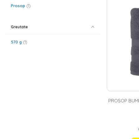
prosoape bum
Prosop
1
de prosoape de
pielea ta. Gama
materiale calit
indeplineasca 
Greutate
Prosoapele 
570 g
1
Stiai ca un sim
exemplu, daca 
de energie in 
oferta Homelux 
PROSOP BUMB