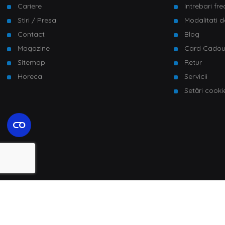
Cariere
Intrebari fr
Stiri / Presa
Modalitati d
Contact
Blog
Magazine
Card Cado
Sitemap
Retur
Horeca
Servicii
Setări cooki