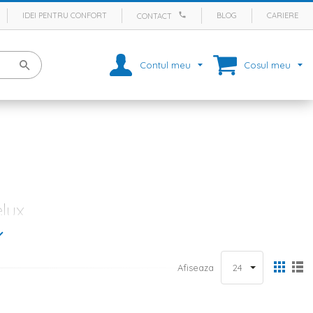
IDEI PENTRU CONFORT
BLOG
CARIERE
CONTACT
Contul meu
Cosul meu
lux
si te bucuri de o baie calda. Din acest motiv, aceasta incapere este
l cotidian si iti faci timp pentru tine. Iar daca ar fi sa facem o lista
ul listei.
Afiseaza
ia ta, atunci ai ajuns in locul potrivit. La Homelux gasesti