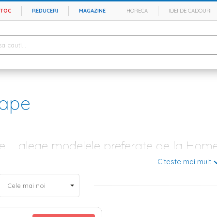
STOC
REDUCERI
MAGAZINE
HORECA
IDEI DE CADOURI
ape
 – alege modelele preferate de la Home
Citeste mai mult
e mai placute momente din cursul zilei este acela cand te intorci acasa 
 spatiul destinat relaxarii – acel loc in care pui pe pauza agitatia si stresu
ortante elemente din baia ta, trebuie sa stii ca prosoapele se afla in varf
n bumbac si bambus – intre confort si necesitate
 in cautarea unor prosoape calitative, care sa se potriveasca perfect in ba