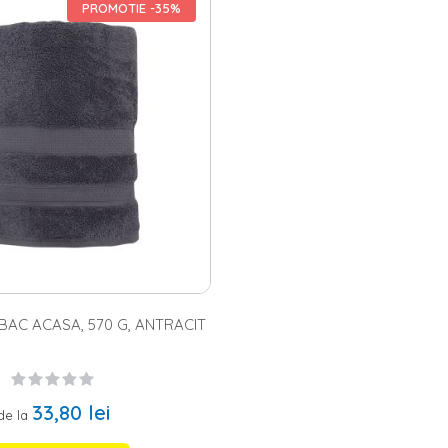
bac
si
prosoape bambus
de diferite culori, modele si dimensiuni. Poti 
PROMOTIE -35%
 baie. Iti punem la dispozitie mai multe variante, precum: set
2 prosoa
 noastra diversificata de modele te ajuta sa le gasesti locul potrivit in 
ative sunt extrem de prietenoase cu pielea, inclusiv cu cea sensibila, ia
pana si cele mai exigente standarde in materie de confort si design.
de la Homelux – ideale pentru baile moderne
plu prosop poate contribui enorm la imaginea baii tale? Da, pe langa ut
ai optat pentru
un mobilier baie
alb sau in nuante deschise de bej ori c
incapere. De asemenea, poti opta pentru varianta de a asorta prosoap
si alege-ti modelele preferate in functie de culoare si dimensiuni.
AC ACASA, 570 G, ANTRACIT
33,80 lei
de la