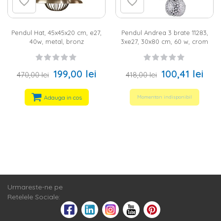
Pendul Hat, 45x45x20 cm, e27,
Pendul Andrea 3 brate 11283,
40w, metal, bronz
3xe27, 30x80 cm, 60 w, crom
199,00 lei
100,41 lei
470,00 lei
418,00 lei
Adauga in cos
Momentan indisponibil
Urmareste-ne pe
Retelele Sociale: