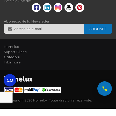
Retelele Sociale:
Aboneaza-te la Newsletter
ABONARE
Homelux
Suport Clienti
Categorii
Informare
© Copyright 2026 Homelux. Toate drepturile rezervate.