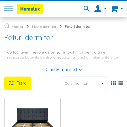
Mobilier
Mobila dormitor
Paturi dormitor
Paturi dormitor
Cu totii avem nevoie de un somn odihnitor pentru a ne
reincarca bateriile pentru o noua zi, iar unul din elementele ce
au o influenta mare asupra calitatii somnului este patul. De
aceea, atunci cand alegi
mobila dormitor
pentru casa ta, este
Citeste mai mult
indicat sa optezi pentru un pat calitativ, care sa iti asigure
confortul asteptat. In oferta Homelux vei gasi o gama variata
Filtre
de modele, de la paturi matrimoniale, la paturi single si
paturi
copii
.
Pat matrimonial sau single –
gaseste cea mai buna varianta
pentru dormitorul tau