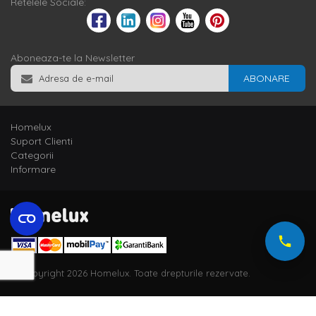
Retelele Sociale:
noptiere
pentru ca dormitorul tau sa fie complet functional si
sa aiba un aspect unitar.
Pat tapitat – o varianta comoda, functionala si cu
Aboneaza-te la Newsletter
aspect inedit
ABONARE
Daca vrei ca dormitorul tau sa aiba un aspect cat mai placut,
cu siguranta nu vei da gres cu un
pat tapitat
, care este o
varianta eleganta si de efect. In plus, daca optezi pentru un
model cu tablie tapitata, atunci vei avea parte de confortul
Homelux
asteptat, deoarece nu vei mai fi nevoit sa stai cu spatele pe
Suport Clienti
peretele rece si tare atunci cand citesti sau te uiti la TV si, in
Categorii
acelasi timp, peretele din spatele patului nu va fi dereriorat sau
patat.
Informare
Textile pentru dormitor – pentru un somn de
calitate
Chiar daca patul este un element important pentru confortul
tau, trebuie sa iei in calcul si alte aspecte. De exemplu, este
indicat sa optezi pentru o
saltea pat
comoda cu dimensiunea si
grosimea potrivita, dar si pentru
lenjerii de pat
de calitate, cum
sunt cele realizate din bumbac. In plus, opteaza pentru
perne
© Copyright 2026 Homelux. Toate drepturile rezervate.
cat mai confortabile. In oferta Homelux vei descoperi o
multime de lenjerii de pat din bumbac si bumbac jerseu, intr-o
gama variata de culori si modele, dar si perne din puf si pene