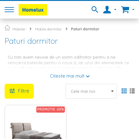
Mobilier
Mobila dormitor
Paturi dormitor
Paturi dormitor
Cu totii avem nevoie de un somn odihnitor pentru a ne
reincarca bateriile pentru o noua zi, iar unul din elementele ce
au o influenta mare asupra calitatii somnului este patul. De
aceea, atunci cand alegi
mobila dormitor
pentru casa ta, este
Citeste mai mult
indicat sa optezi pentru un pat calitativ, care sa iti asigure
confortul asteptat. In oferta Homelux vei gasi o gama variata
Filtre
de modele, de la paturi matrimoniale, la paturi single si
paturi
copii
.
Pat matrimonial sau single –
PROMOTIE -20%
gaseste cea mai buna varianta
pentru dormitorul tau