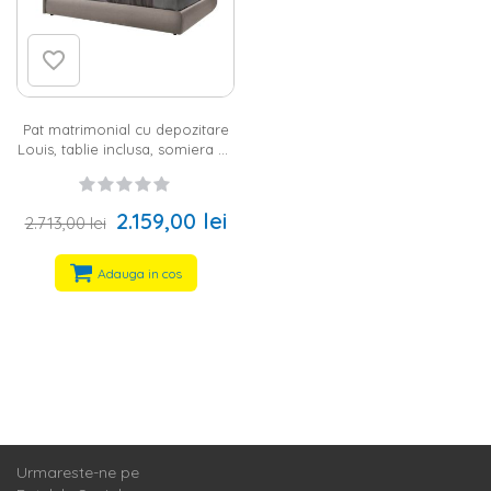
Atunci cand alegi cel mai bun pat pentru dormitorul tau,
trebuie sa gasesti dimensiunea potrivita, in functie de mai
multe aspecte. In primul rand, in functie de nevoile tale, poti
opta pentru un
pat de o persoana
sau pentru un
pat
matrimonial
. In al doilea rand, trebuie sa tii cont ca un pat prea
mic nu iti va oferi confortul mult asteptat, in timp ce un pat
prea mare va incarca foarte mult incaperea, astfel ca nu vei
Pat matrimonial cu depozitare
mai avea atat de mult spatiu de miscare si nici spatiu pentru
Louis, tablie inclusa, somiera cu
celelalte elemente de mobilier. De aceea, este bine sa alegi
sistem hidraulic de ridicare,
marimea patului in functie de dimensiunea dormitorului tau. Pe
225x183x105 (160x200) cm,
site-ul nostru vei gasi urmatoarele variante:
pat 140x200 cm
,
culoare bej, textil, pal
2.159,00 lei
pat 160x200 cm
,
pat 180x200 cm
, pat 90x200 cm si pat 120x190
2.713,00 lei
cm.
Pat cu somiera si spatiu de depozitare – pentru un
Adauga in cos
dormitor complet functional
In oferta Homelux te asteapta o multime de paturi cu somiera -
un accesoriu foarte important, care permite saltelei sa respire
si, implicit, reduce riscul ca aceasta sa mucegaiasca. In plus,
cadrul somierei iti asigura o pozitie confortabila, deoarece
acesta fixeaza salteaua in pozitia corecta.
Si paturile cu spatiu de depozitare sunt foarte apreciate,
deoarece ai posibilitatea de a depozita diferite obiecte si
accesorii, precum
pilota
sau lenjeriile de pat. De asemenea,
Urmareste-ne pe
poti opta pentru un
dormitor complet
sau pentru un pat cu