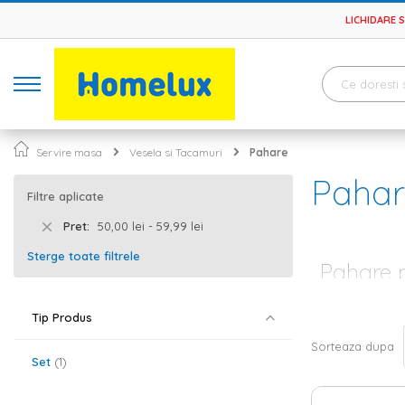
LICHIDARE 
Servire masa
Vesela si Tacamuri
Pahare
Pahar
Filtre aplicate
Pret
50,00 lei - 59,99 lei
Sterge toate filtrele
Pahare p
Paharele de apa
Tip Produs
calitate, din s
celor din plast
Sorteaza dupa
gama variata d
Set
1
cocktail pana l
Pahare de ap