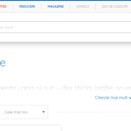
STOC
REDUCERI
MAGAZINE
HORECA
IDEI DE CADOURI
e
entru apa si suc - din sticla, inalte, scu
Citeste mai mult
 sunt acele recipiente extrem de utilizate de catre orice persoana. Totus
ticla temperata sau clasica, va ajuta la pastrarea gustului racoritor si nu
ic. In plus, ele pot fi folosite pentru suc, limonada sau alte bauturi non 
e seturi de pahare. Daca iti doresti
vesela si tacamuri
deosebite, poti al
a utilele
farfurii
. Toate accesoriile, recipientele si ustensilele unei bucatar
a cristaline, cu un design special