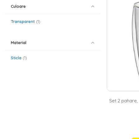
Culoare
Gasesti pe site
seturile pot fi
bucura de produ
Transparent
1
cat si intre ele.
Material
Sticla
1
Set 2 pahare, 