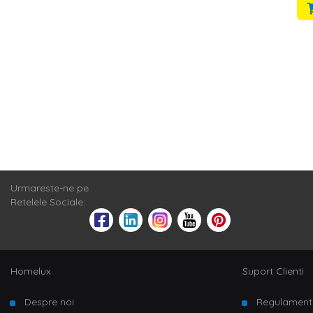
Urmareste-ne pe
Retelele Sociale:
Homelux
Suport Clienti
Despre noi
Regulament