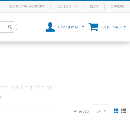
IDEI PENTRU CONFORT
BLOG
CARIERE
CONTACT
Contul meu
Cosul meu
nde sau cu picior
i, te-ai gandit ca si ele pot fi cu totul deosebite? Un produs de
 va lasa nutrientii sa se piarda, asa cum se poate intampla in cazul
alcoolice. De aceea, magazinul nostru online iti pune la dispozitie o
Afiseaza
ege orice iti doresti: de la paharele elegante de vin si șampanie ori
ii care sunt folosite in
servirea mesei
pot fi de o eleganta aparte.