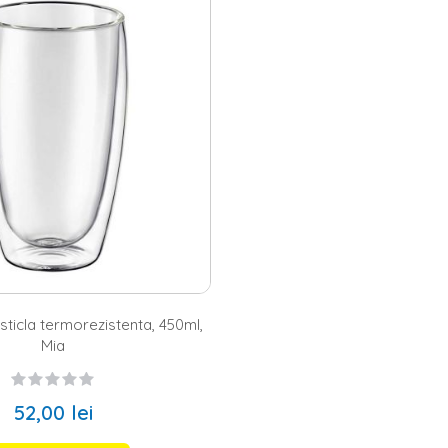
-ul nostru pahare de apa cu picior, din sticla transparenta, cenusie, alba
 de doua, patru sau chiar sase pahare, in functie de nevoile tale. Fie ca
se durabile si rezistente. Acestea sunt potrivite pentru orice moment a
 In plus,
servirea cafelei
se face intotdeauna cu un pahar de apa langa.
sticla termorezistenta, 450ml,
Mia
52,00 lei