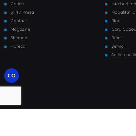
Cariere
Intrebari fr
Stiri / Presa
Modalitati d
Contact
Blog
Magazine
Card Cado
Sitemap
Retur
Horeca
Servicii
Setări cooki