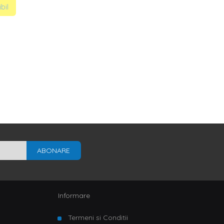
bil
ABONARE
Informare
Termeni si Conditii