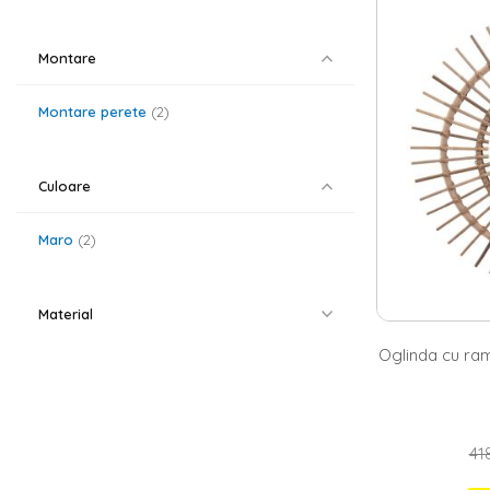
Daca si tu caut
tine. Poate iti
Montare
schimbare in li
potrivita, ai l
rotunda
. De as
Montare perete
2
ul nostru gases
Oglinzi cu p
Culoare
Stilurile moder
camera de zi, 
completa noua
Maro
2
decoratiuni pe
dedicat machiaj
cromatica din i
natur, alb sau 
Material
nu uita ca la c
Oglinda cu ra
418