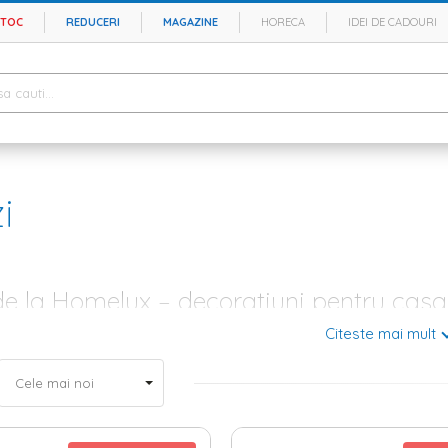
STOC
REDUCERI
MAGAZINE
HORECA
IDEI DE CADOURI
i
de la Homelux – decoratiuni pentru casa
Citeste mai mult
najezi, trebuie sa iei in calcul diferite etape. In primul rand, trebuie sa 
e pardoseala. Urmeaza apoi mobila si electrocasnicele. Iti doresti o casa 
r-o etapa: sa alegi cele mai potrivite
decoratiuni
. Si atunci cand vorbim 
flori artificiale
, statuete sau lumanarele, insa de pe lista cu obiecte decora
linda perete poate contribui foarte mult la estetica locuintei tale.
ice si moderne pentru orice stil de amenajare