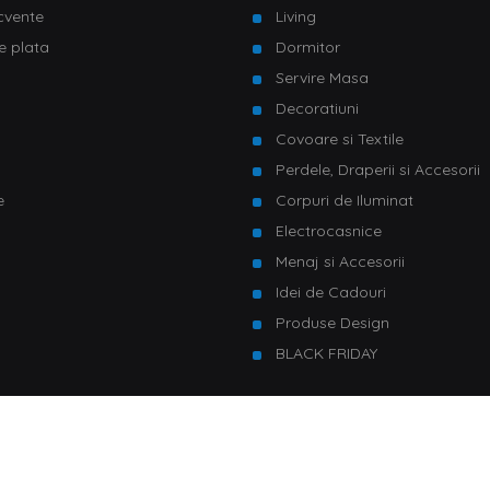
ecvente
Living
e plata
Dormitor
Servire Masa
u
Decoratiuni
Covoare si Textile
Perdele, Draperii si Accesorii
e
Corpuri de Iluminat
Electrocasnice
Menaj si Accesorii
Idei de Cadouri
Produse Design
BLACK FRIDAY