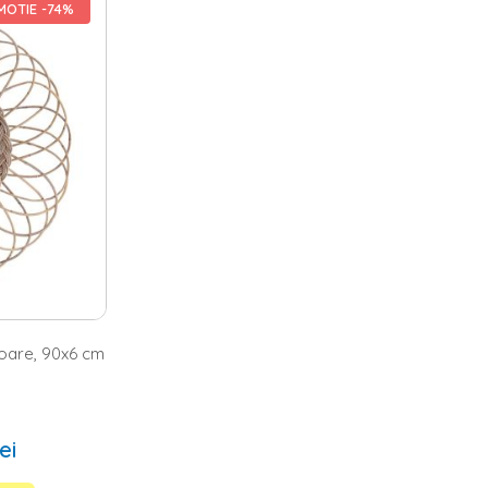
OTIE -74%
tampina cu o gama diversificata de produse, realizate special pentru
poate preferi
oglinzi cu suport
. Indiferent ca vrei sa aduci o
 pentru orice incapere, iar atunci cand vine vorba de alegerea
ghiulara, hexagonala, ovala, patrata, rectangulara sau o
oglinda
lus, indiferent de care este stilul de amenajare preferat, pe site-
a ta.
e pot fi reprezentate chiar si de oglinzi. De exemplu, pentru
au ghirlanda. In plus, gandeste-te cat de frumos s-ar putea
demarat un amplu proiect de reamenajare in baia ta si cauti cateva
 capata o alta imagine daca optezi pentru amenajarea unui colt
 o oglinda cu suport din bambus, din plastic sau metal, in functie de
stii ca pe site-ul nostru gasesti oglinzi in nuante de auriu, gri,
 metal, mdf, plastic, sticla sau ratan. Cauta modelele preferate si
incaperilor din casa ta.
loare, 90x6 cm
ei