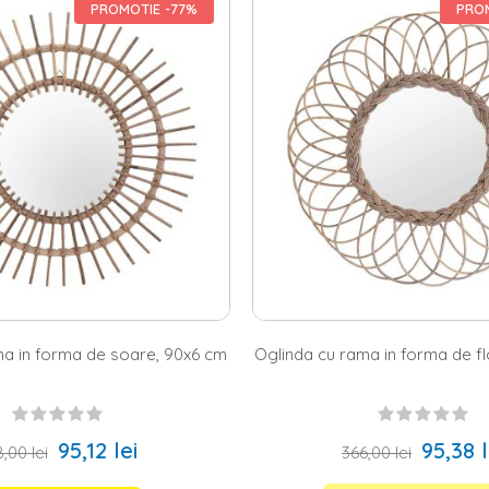
PROMOTIE -77%
PROM
i oglinzi pentru casa ta, atunci ai ajuns in locul potrivit. Homelux te in
 doresti sa arunci o privire asupra colectiei noastre de
oglinzi perete
sau 
ving, in hol, in dormitor ori in baie, pe site-ul nostru gasesti inspiratie
a dispozitie mai multe variante: poti alege o oglinda decorativa dreptun
menea, poti opta pentru o oglinda cu rama sau pentru una fara rama. In p
ti oglinzi decorative pentru toate gusturile si toate incaperile din locuint
ersonalitate pentru case cu stil
ne de amenajare pun foarte mare accent pe detalii, iar astfel de element
ai putea alege o oglinda rotunda in forma ochiului, in forma de soare s
 ta
mobila living
cu o oglinda din metal auriu. Apoi, daca tocmai ce ai 
rete, poti incepe cu o oglinda led. De altfel, mobila de dormitor poate
ului. Si cum dintr-un astfel de colt nu pot lipsi oglinzile, ai putea alege
ncapere. Si pentru ca am adus in discutie paleta de culori, e important sa 
negru. De asemenea, poti opta pentru modele realizate din bambus, lemn,
apitolul decoratiuni perete, oglinzile joaca un rol esential in amenajarea 
ma in forma de soare, 90x6 cm
Oglinda cu rama in forma de f
95,12 lei
95,38 l
,00 lei
366,00 lei