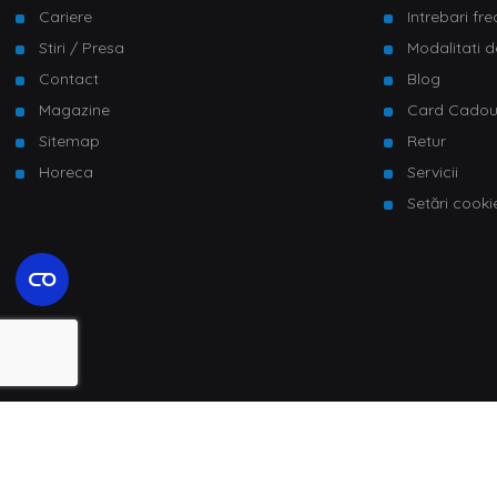
Cariere
Intrebari fr
Stiri / Presa
Modalitati d
Contact
Blog
Magazine
Card Cado
Sitemap
Retur
Horeca
Servicii
Setări cooki