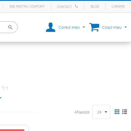
IDEI PENTRU CONFORT
BLOG
CARIERE
CONTACT
Contul meu
Cosul meu
 ta
decizi care va fi culoarea peretilor si pentru ce materiale optezi in
complet utilata, corect? Si pana sa ajungi la linia de finish, mai ai
despre obiectele decorative, in mod cert, majoritatea persoanelor
Afiseaza
tive nu ar trebui sa-ti lipseasca oglinzile. Pe langa rolul ei