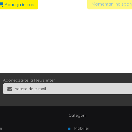
Momentan indisponi
Adauga in cos
Aboneaza-te la Newsletter
Categorii
e
Mobilier