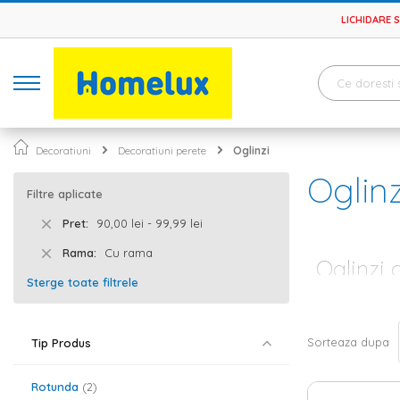
LICHIDARE 
Decoratiuni
Decoratiuni perete
Oglinzi
Oglinz
Filtre aplicate
Pret
90,00 lei - 99,99 lei
Rama
Cu rama
Oglinzi 
Sterge toate filtrele
Atunci cand ame
ceea ce privest
de trecut print
Sorteaza dupa
Tip Produs
se gandesc la
principal, o og
Rotunda
2
Oglinzi clas