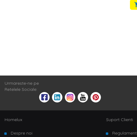
Urmareste-ne pe
Retelele Sociale:
Homelux
Suport Clienti
Despre noi
Regulament