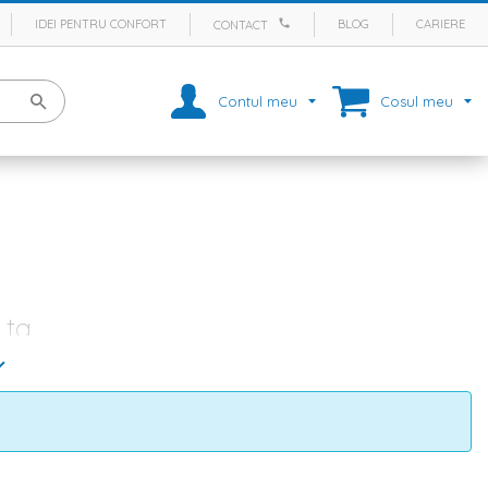
IDEI PENTRU CONFORT
BLOG
CARIERE
CONTACT
Contul meu
Cosul meu
 ta
decizi care va fi culoarea peretilor si pentru ce materiale optezi in
complet utilata, corect? Si pana sa ajungi la linia de finish, mai ai
despre obiectele decorative, in mod cert, majoritatea persoanelor
tive nu ar trebui sa-ti lipseasca oglinzile. Pe langa rolul ei