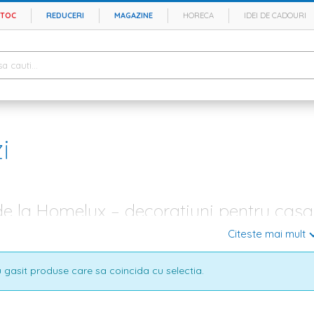
STOC
REDUCERI
MAGAZINE
HORECA
IDEI DE CADOURI
i
de la Homelux – decoratiuni pentru casa
Citeste mai mult
najezi, trebuie sa iei in calcul diferite etape. In primul rand, trebuie sa 
e pardoseala. Urmeaza apoi mobila si electrocasnicele. Iti doresti o casa 
r-o etapa: sa alegi cele mai potrivite
decoratiuni
. Si atunci cand vorbim 
 gasit produse care sa coincida cu selectia.
flori artificiale
, statuete sau lumanarele, insa de pe lista cu obiecte decora
linda perete poate contribui foarte mult la estetica locuintei tale.
ice si moderne pentru orice stil de amenajare