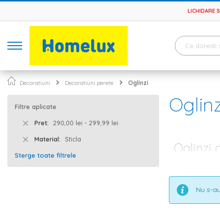
LICHIDARE 
Decoratiuni
Decoratiuni perete
Oglinzi
Oglinz
Filtre aplicate
Pret
290,00 lei - 299,99 lei
Material
Sticla
Oglinzi 
Sterge toate filtrele
Atunci cand ame
ceea ce privest
de trecut print
Nu s-au
se gandesc la
principal, o og
Oglinzi clas