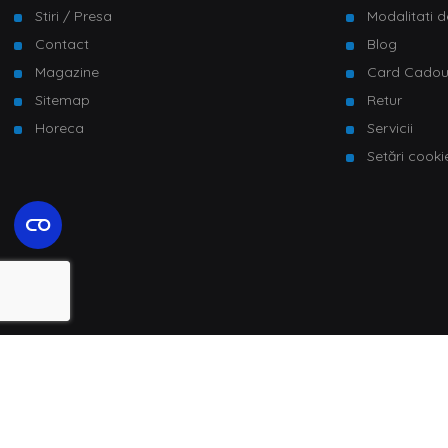
Stiri / Presa
Modalitati d
Contact
Blog
Magazine
Card Cado
Sitemap
Retur
Horeca
Servicii
Setări cooki