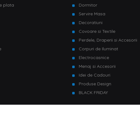
e plata
Dormitor
Servire Masa
u
Decoratiuni
Covoare si Textile
Perdele, Draperii si Accesorii
e
Corpuri de Iluminat
Electrocasnice
Menaj si Accesorii
Idei de Cadouri
Produse Design
BLACK FRIDAY