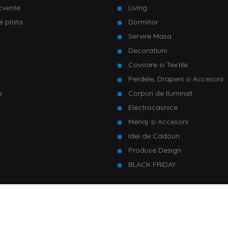
ecvente
Living
e plata
Dormitor
Servire Masa
u
Decoratiuni
Covoare si Textile
Perdele, Draperii si Accesorii
e
Corpuri de Iluminat
Electrocasnice
Menaj si Accesorii
Idei de Cadouri
Produse Design
BLACK FRIDAY