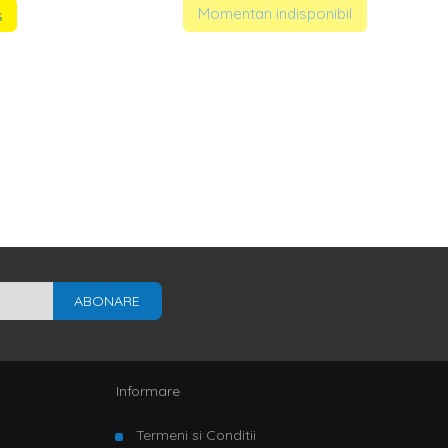
Momentan indisponibil
s
ABONARE
Informare
Termeni si Conditii