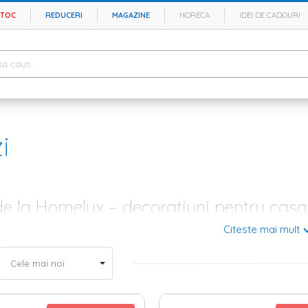
STOC
REDUCERI
MAGAZINE
HORECA
IDEI DE CADOURI
i
de la Homelux – decoratiuni pentru casa
Citeste mai mult
najezi, trebuie sa iei in calcul diferite etape. In primul rand, trebuie sa 
e pardoseala. Urmeaza apoi mobila si electrocasnicele. Iti doresti o casa 
r-o etapa: sa alegi cele mai potrivite
decoratiuni
. Si atunci cand vorbim 
flori artificiale
, statuete sau lumanarele, insa de pe lista cu obiecte decora
linda perete poate contribui foarte mult la estetica locuintei tale.
ice si moderne pentru orice stil de amenajare