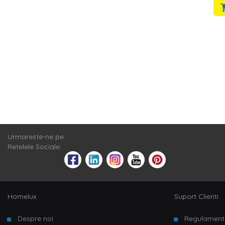
Urmareste-ne pe
Retelele Sociale:
Homelux
Suport Clienti
Despre noi
Regulament