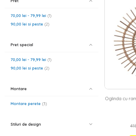
Pret
Daca si tu caut
tine. Poate iti
70,00 lei
-
79,99 lei
1
schimbare in li
potrivita, ai l
90,00 lei
si peste
2
rotunda
. De as
ul nostru gases
Oglinzi cu p
Pret special
Stilurile moder
camera de zi, 
70,00 lei
-
79,99 lei
1
completa noua
90,00 lei
si peste
2
decoratiuni pe
dedicat machiaj
cromatica din i
natur, alb sau 
Montare
nu uita ca la c
Oglinda cu ra
Montare perete
3
Stiluri de design
418