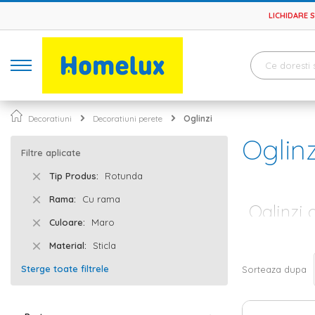
LICHIDARE 
Decoratiuni
Decoratiuni perete
Oglinzi
Oglinz
Filtre aplicate
Tip Produs
Rotunda
Rama
Cu rama
Oglinzi 
Culoare
Maro
Atunci cand ame
Material
Sticla
ceea ce privest
de trecut print
Sterge toate filtrele
Sorteaza dupa
se gandesc la
principal, o og
Oglinzi clas