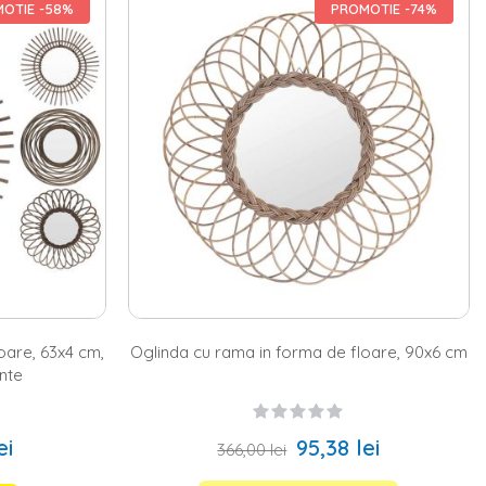
OTIE -58%
PROMOTIE -74%
tampina cu o gama diversificata de produse, realizate special pentru
poate preferi
oglinzi cu suport
. Indiferent ca vrei sa aduci o
 pentru orice incapere, iar atunci cand vine vorba de alegerea
ghiulara, hexagonala, ovala, patrata, rectangulara sau o
oglinda
lus, indiferent de care este stilul de amenajare preferat, pe site-
a ta.
e pot fi reprezentate chiar si de oglinzi. De exemplu, pentru
au ghirlanda. In plus, gandeste-te cat de frumos s-ar putea
demarat un amplu proiect de reamenajare in baia ta si cauti cateva
 capata o alta imagine daca optezi pentru amenajarea unui colt
 o oglinda cu suport din bambus, din plastic sau metal, in functie de
stii ca pe site-ul nostru gasesti oglinzi in nuante de auriu, gri,
 metal, mdf, plastic, sticla sau ratan. Cauta modelele preferate si
incaperilor din casa ta.
oare, 63x4 cm,
Oglinda cu rama in forma de floare, 90x6 cm
ante
ei
95,38 lei
366,00 lei