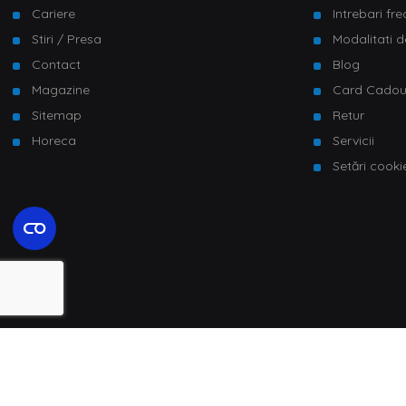
Cariere
Intrebari fr
Stiri / Presa
Modalitati d
Contact
Blog
Magazine
Card Cado
Sitemap
Retur
Horeca
Servicii
Setări cooki