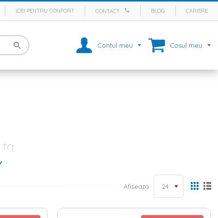
IDEI PENTRU CONFORT
BLOG
CARIERE
CONTACT
Contul meu
Cosul meu
 ta
decizi care va fi culoarea peretilor si pentru ce materiale optezi in
complet utilata, corect? Si pana sa ajungi la linia de finish, mai ai
despre obiectele decorative, in mod cert, majoritatea persoanelor
Afiseaza
tive nu ar trebui sa-ti lipseasca oglinzile. Pe langa rolul ei