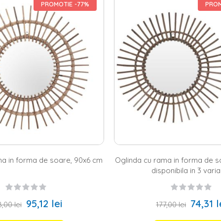
PROMOTIE -77%
PROM
i oglinzi pentru casa ta, atunci ai ajuns in locul potrivit. Homelux te in
 doresti sa arunci o privire asupra colectiei noastre de
oglinzi perete
sau 
ving, in hol, in dormitor ori in baie, pe site-ul nostru gasesti inspiratie
a dispozitie mai multe variante: poti alege o oglinda decorativa dreptun
menea, poti opta pentru o oglinda cu rama sau pentru una fara rama. In p
ti oglinzi decorative pentru toate gusturile si toate incaperile din locuint
ersonalitate pentru case cu stil
ne de amenajare pun foarte mare accent pe detalii, iar astfel de element
ai putea alege o oglinda rotunda in forma ochiului, in forma de soare s
 ta
mobila living
cu o oglinda din metal auriu. Apoi, daca tocmai ce ai 
rete, poti incepe cu o oglinda led. De altfel, mobila de dormitor poate
ului. Si cum dintr-un astfel de colt nu pot lipsi oglinzile, ai putea alege
ncapere. Si pentru ca am adus in discutie paleta de culori, e important sa 
negru. De asemenea, poti opta pentru modele realizate din bambus, lemn,
apitolul decoratiuni perete, oglinzile joaca un rol esential in amenajarea 
ma in forma de soare, 90x6 cm
Oglinda cu rama in forma de s
disponibila in 3 vari
95,12 lei
74,31 l
,00 lei
177,00 lei