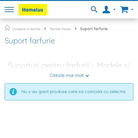
Covoare si textile
Textile masa
Suport farfurie
Suport farfurie
Suporturi pentru farfurii - Modele si
forme diferite
Citeste mai mult
O masa nu este mai placuta doar pentru ca se pune pe ea o
Nu s-au gasit produse care sa coincida cu selectia.
mancare gustoasa, ci si pentru ca este frumos amenajata cu
mici decoratiuni (farfurii,
boluri
,
sfesnice
, tavi, precum si alte
accesorii), cu o fata de masa deosebita sau chiar doar cu
cateva suporturi pentru farfurii, care reusesc atat de bine sa
decoreze si sa improspateze spatiul. In magazinul Homelux.ro
exista o gama variata de modele si forme de suporturi de
farfurii (patrate, rotunde, dreptunghiulare, cu model de floare
sau frunza).