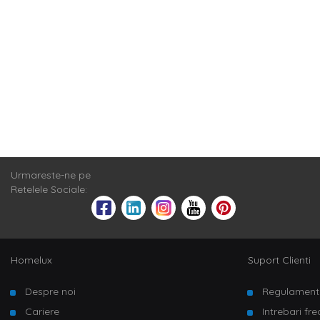
Urmareste-ne pe
Retelele Sociale:
Homelux
Suport Clienti
Despre noi
Regulament
Cariere
Intrebari fr