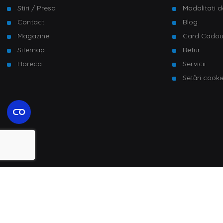
Stiri / Presa
Modalitati d
Contact
Blog
Magazine
Card Cado
Sitemap
Retur
Horeca
Servicii
Setări cooki