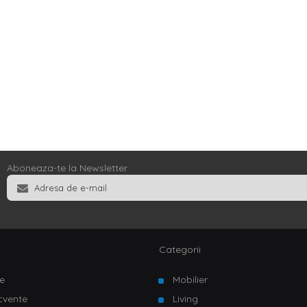
Aboneaza-te la Newsletter
Categorii
e
Mobilier
ecvente
Living