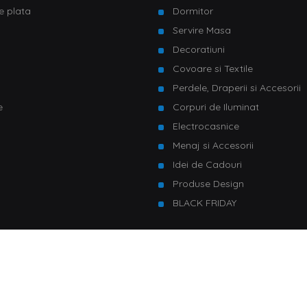
e plata
Dormitor
Servire Masa
u
Decoratiuni
Covoare si Textile
Perdele, Draperii si Accesorii
e
Corpuri de Iluminat
Electrocasnice
Menaj si Accesorii
Idei de Cadouri
Produse Design
BLACK FRIDAY