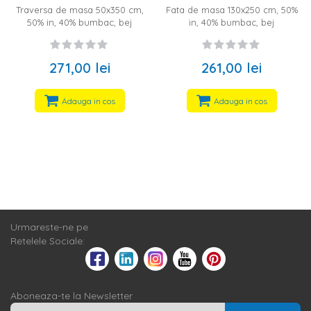
Traversa de masa 50x350 cm,
Fata de masa 130x250 cm, 50%
50% in, 40% bumbac, bej
in, 40% bumbac, bej
271,00 lei
261,00 lei
Adauga in cos
Adauga in cos
Urmareste-ne pe
Retelele Sociale:
Aboneaza-te la Newsletter