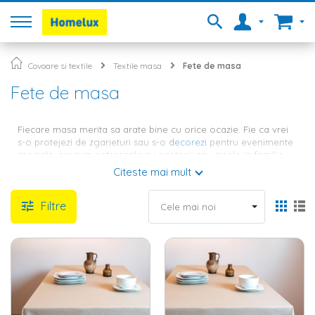
Covoare si textile
Textile masa
Fete de masa
Fete de masa
Fiecare masa merita sa arate bine cu orice ocazie. Fie ca vrei
s-o protejezi de zgarieturi sau s-o
decorezi
pentru evenimente
speciale, precum petrecerile cu prietenii sau cinele in familie,
fata de masa este un element care poate transforma o
Citeste mai mult
incapere, oferindu-i un farmec aparte. Alegerea unei fete de
masa nu este asa de usoara precum pare. Ea trebuie sa fie in
Filtre
armonie perfecta cu restul decorului, asadar este important sa
acorzi o atentie deosebita atat texturii, cat si culorii sau
modelului imprimat. Pe site-ul Homelux gasesti o multitudine de
oferte, alege-o pe cea care corespunde cel mai bine stilului
tau.
Fata de masa de bumbac sau
pvc, rotunda sau patrata - cum o