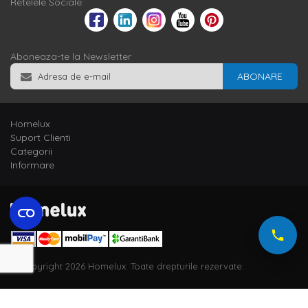
Retelele Sociale:
Aboneaza-te la Newsletter
ABONARE
Homelux
Suport Clienti
Categorii
Informare
© Copyright 2026 Homelux. Toate drepturile rezervate.