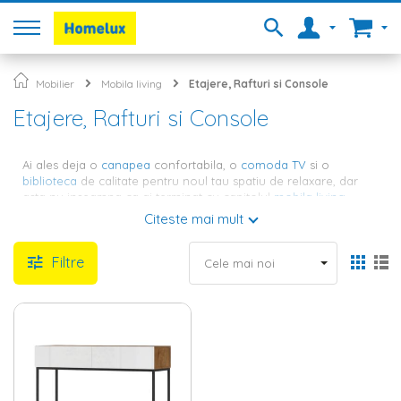
Mobilier
Mobila living
Etajere, Rafturi si Console
Etajere, Rafturi si Console
Ai ales deja o
canapea
confortabila, o
comoda TV
si o
biblioteca
de calitate pentru noul tau spatiu de relaxare, dar
asta nu inseamna ca ai terminat cu capitolul
mobila living
.
Pentru ca decorul sa fie complet si pentru ca livingul tau sa fie
Citeste mai mult
perfect functional, va trebui sa optezi pentru o
masuta cafea
cu un aspect inedit, corpuri de iluminat de calitate si cateva
Filtre
rafturi si etajere pentru depozitare si decor. La Homelux te
asteapta o gama variata de etajere, rafturi si console pentru
toate gusturile si toate nevoile.
Rafturi perete – perfecte pentru a
decora in mod inedit livingul
Pe Homelux.ro gasesti o gama variata de rafturi suspendate,