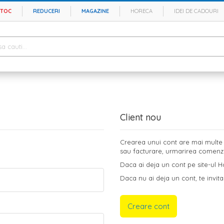
STOC
REDUCERI
MAGAZINE
HORECA
IDEI DE CADOURI
Client nou
Crearea unui cont are mai multe b
sau facturare, urmarirea comenzilo
Daca ai deja un cont pe site-ul Ho
Daca nu ai deja un cont, te invita
Creare cont