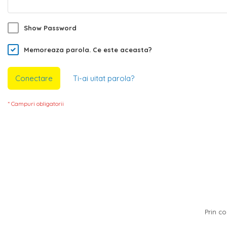
Show Password
Memoreaza parola.
Ce este aceasta?
Conectare
Ti-ai uitat parola?
Prin co