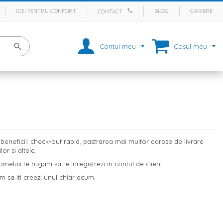
IDEI PENTRU CONFORT
BLOG
CARIERE
CONTACT
Contul meu
Cosul meu
eneficii: check-out rapid, pastrarea mai multor adrese de livrare
r si altele.
melux te rugam sa te inregistrezi in contul de client.
m sa iti creezi unul chiar acum.