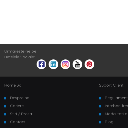
Urmareste-ne pe
Retelele Sociale:
Homelux
Suport Clienti
Despre noi
Regulament
Cariere
Intrebari fr
Stiri / Presa
Modalitati d
Contact
Blog