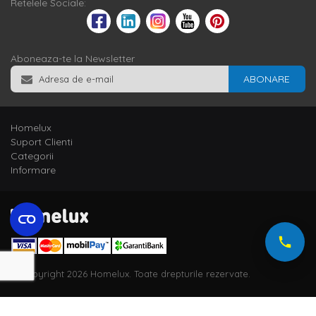
Retelele Sociale:
Aboneaza-te la Newsletter
ABONARE
Homelux
Suport Clienti
Categorii
Informare
© Copyright 2026 Homelux. Toate drepturile rezervate.