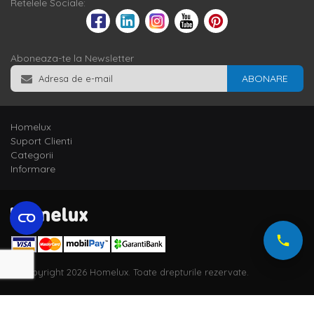
Retelele Sociale:
Aboneaza-te la Newsletter
ABONARE
Homelux
Suport Clienti
Categorii
Informare
© Copyright 2026 Homelux. Toate drepturile rezervate.