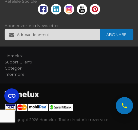
Retelele Sociale:
Aboneaza-te la Newsletter
ABONARE
Homelux
Suport Clienti
Categorii
Informare
© Copyright 2026 Homelux. Toate drepturile rezervate.