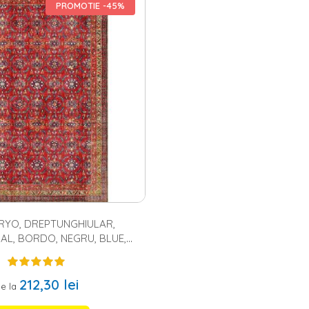
agazinul nostru online sunt fabricate din materiale de calitate (acril, b
PROMOTIE -45%
superior, in culori ce pot satisface gusturile celor mai pretentiosi. Covoa
 modelele pufoase, ce atrag prin moliciune si prin confortul lor pe cei
, etnic, floral, geometric, modern, oriental, traditional, uni, in asa fel i
 covor dreptunghiular, cu desen abstract, iar pentru hol
covorasele de 
ovoare pentru copii
,
covoare pentru bucatarie
sau pentru orice alta inc
RYO, DREPTUNGHIULAR,
AL, BORDO, NEGRU, BLUE,
POLIESTER
212,30 lei
e la