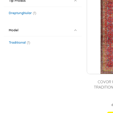
Tip Produs
Covoarele din m
confort termic 
preferate fiind
Dreptunghiular
1
abstract, clasic
poate alege un
mai gasesti si
c
Model
Traditional
1
COVOR 
TRADITION
d