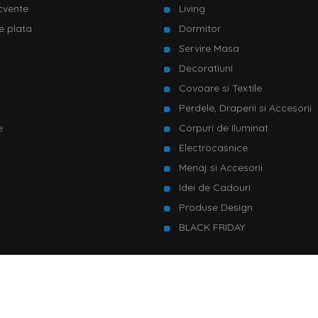
ecvente
Living
e plata
Dormitor
Servire Masa
u
Decoratiuni
Covoare si Textile
Perdele, Draperii si Accesorii
e
Corpuri de Iluminat
Electrocasnice
Menaj si Accesorii
Idei de Cadouri
Produse Design
BLACK FRIDAY