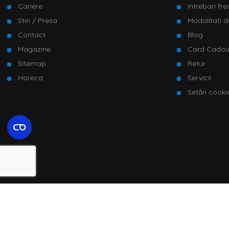
Cariere
Intrebari fr
Stiri / Presa
Modalitati d
Contact
Blog
Magazine
Card Cado
Sitemap
Retur
Horeca
Servicii
Setări cooki