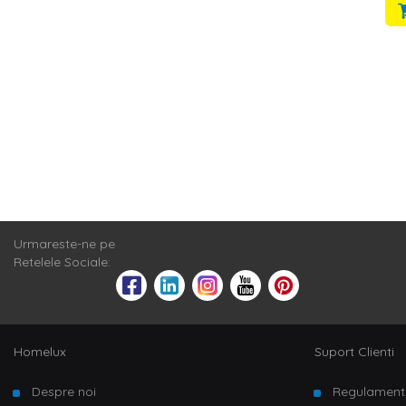
Urmareste-ne pe
Retelele Sociale:
Homelux
Suport Clienti
Despre noi
Regulament