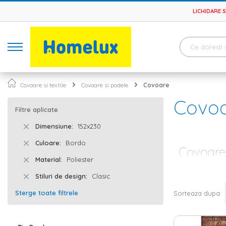
LICHIDARE 
Covoare si textile
Covoare si podele
Covoare
Covo
Filtre aplicate
Dimensiune
152x230
Culoare
Bordo
Covoare 
Material
Poliester
Dintr-o amenaja
Stiluri de design
Clasic
hol sau bucata
eleganta desava
Sterge toate filtrele
Sorteaza dupa
modele simple 
Covor si tra