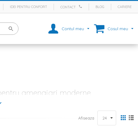
IDEI PENTRU CONFORT
BLOG
CARIERE
CONTACT
Contul meu
Cosul meu
e pentru amenajari moderne
 este vorba despre sufragerie, living, dormitor, camera de zi, birou,
atmosfera de caldura in orice incapere sau pot aduce un aer de
 pentru amenajarea unei incaperi, inclusiv covoare moi, colorate, cu
Afiseaza
e, romantice sau etnice.
le