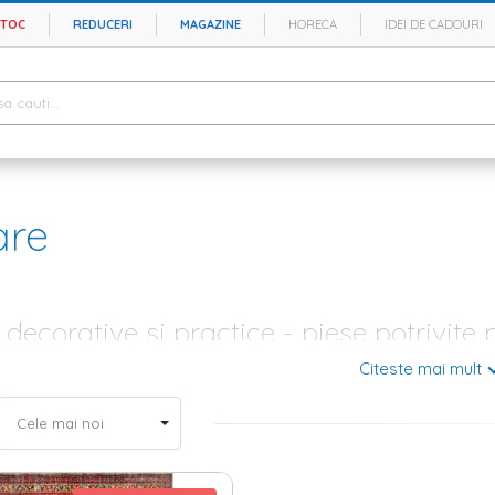
STOC
REDUCERI
MAGAZINE
HORECA
IDEI DE CADOURI
are
decorative si practice - piese potrivit
Citeste mai mult
re interioara cu personalitate nu pot lipsi covoarele chic, indiferent ca
rie. Fabricate din materiale deosebite, aceste accesorii pot imprima o 
rsita. In magazinul Homelux.ro exista diferite tipuri de piese potrivite
sau asimetrice, cu imprimeuri potrivite pentru decoruri moderne, clasic
verse mici si mari - diversitate de modele, culori si materia