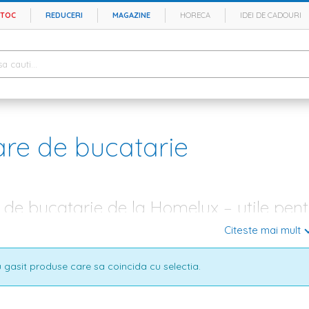
STOC
REDUCERI
MAGAZINE
HORECA
IDEI DE CADOURI
re de bucatarie
de bucatarie de la Homelux – utile pentr
Citeste mai mult
te ori, amenajarea bucatariei este unul dintre cele mai importante proie
 aici se aduna toata familia pentru a prepara si a savura cele mai apet
 tu clipele petrecute alaturi de cei dragi, iar din acest motiv, la Homelux
 gasit produse care sa coincida cu selectia.
ctrocasnicele si corpurile de iluminat, este timpul sa cauti
perdele
potrivit
 si cat mai usor de intretinut.
bucatarie – modele elegante si preturi accesibile