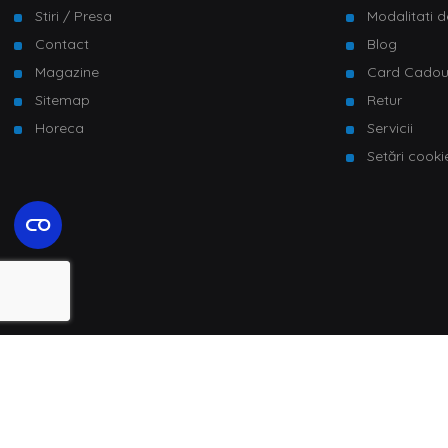
Stiri / Presa
Modalitati d
Contact
Blog
Magazine
Card Cado
Sitemap
Retur
Horeca
Servicii
Setări cooki