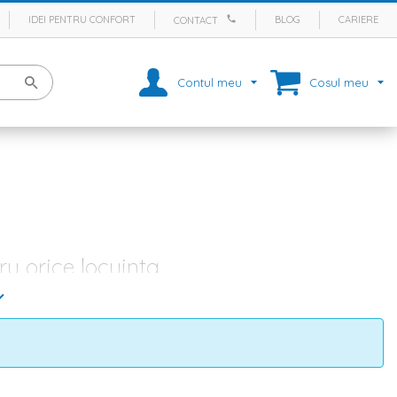
IDEI PENTRU CONFORT
BLOG
CARIERE
CONTACT
Contul meu
Cosul meu
u orice locuinta
cte pentru orice familie. Acest spatiu este considerat si inima
isante preparate, dar mai ales pentru a depana amintiri. Stim cat de
 gasesti inspiratie pentru orice tip de amenajare. Daca ai ales
mobila
e atat ca stil, cat si ca si cromatica, dar si un covor de bucatarie cat