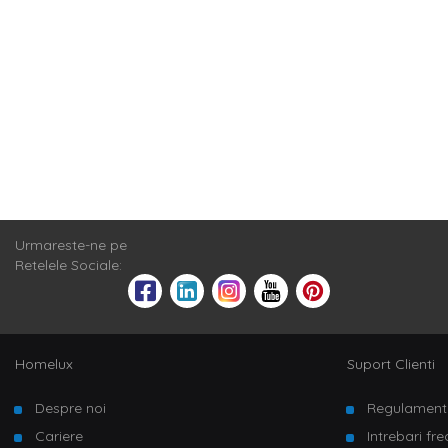
Bucatarie moder
o gama variat
ceea ce iti ofe
prepara cafeaua
Homelux.
Covoare de b
Pentru ca stim 
priveste paleta
rosu sa portoca
modern. Pe lan
modele florale 
Urmareste-ne pe
La Homelux 
Retelele Sociale:
Pe langa gama 
covorase intra
Homelux
Suport Clienti
Despre noi
Regulament
Cariere
Intrebari fr