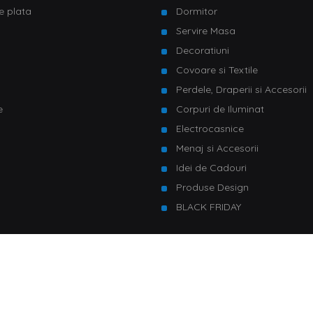
e plata
Dormitor
Servire Masa
u
Decoratiuni
Covoare si Textile
Perdele, Draperii si Accesorii
e
Corpuri de Iluminat
Electrocasnice
Menaj si Accesorii
Idei de Cadouri
Produse Design
BLACK FRIDAY