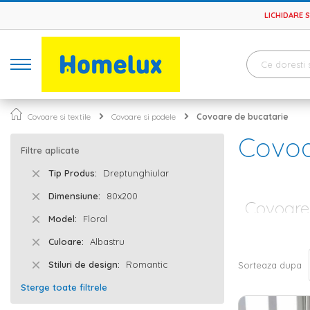
LICHIDARE 
Covoare si textile
Covoare si podele
Covoare de bucatarie
Covoa
Filtre aplicate
Tip Produs
Dreptunghiular
Dimensiune
80x200
Covoare 
Model
Floral
De cele mai mul
Culoare
Albastru
casei, deoarece
mult iubesti si
Stiluri de design
Romantic
Sorteaza dupa
bucatarie
, ele
mai confortabil
Sterge toate filtrele
Covoare de 