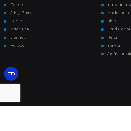
Cariere
Intrebari fr
Stiri / Presa
Modalitati d
Contact
Blog
Magazine
Card Cado
Sitemap
Retur
Horeca
Servicii
Setări cooki