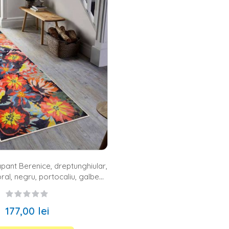
na, bucatarie in stil clasic sau bucatarie in stil traditional? Indiferent 
a de
covoare
dreptunghiulare pentru bucatarie, in doua variante de dime
ra posibilitatea de a-ti alege varianta preferata fara a fi constrans de bug
 de dimineata, ori iti place sa pregatesti in fiecare zi cele mai delicio
ucatarie de la Homelux – culori, modele si texturi
cat de important este ca bucataria ta sa aiba un aspect cat mai placut,
 cromatica, ai la dispozitie atat covoare simple, cu imprimeu alb-negru, 
liu. De asemenea, ai la dispozitie si covoare in nuante neutre, de bej si
ga varietatea de culori, pe site-ul nostru te asteapta si o multime de 
sau orientale.
gasesti covoare pentru intreaga casa
variata de covoare de bucatarie, la Homelux te asteapta si
covoare co
re
si
covorase baie
. Cauta modelul potrivit pe site-ul nostru si bucura-t
pant Berenice, dreptunghiular,
ral, negru, portocaliu, galben,
60% bumbac
177,00 lei