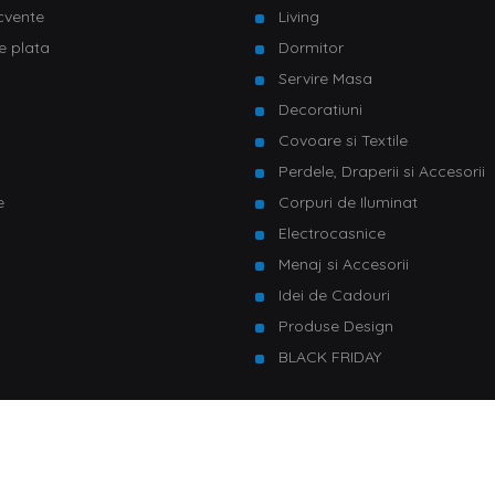
ecvente
Living
e plata
Dormitor
Servire Masa
u
Decoratiuni
Covoare si Textile
Perdele, Draperii si Accesorii
e
Corpuri de Iluminat
Electrocasnice
Menaj si Accesorii
Idei de Cadouri
Produse Design
BLACK FRIDAY