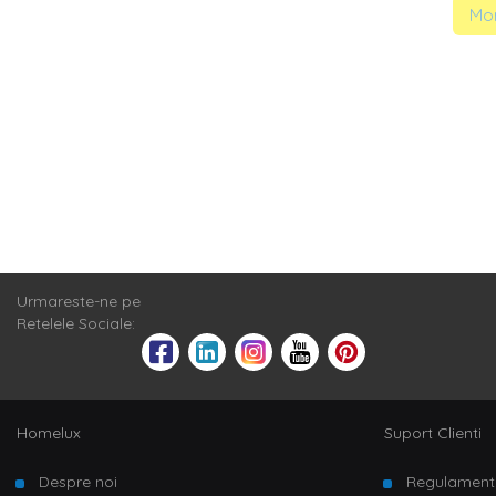
Mom
Urmareste-ne pe
Retelele Sociale:
Homelux
Suport Clienti
Despre noi
Regulament