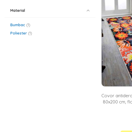
Bucatarie moder
Material
o gama variat
ceea ce iti ofe
prepara cafeaua
Bumbac
1
Homelux.
Poliester
1
Covoare de b
Pentru ca stim 
priveste paleta
rosu sa portoca
modern. Pe lan
modele florale 
La Homelux 
Pe langa gama 
covorase intra
Covor antidera
80x200 cm, flo