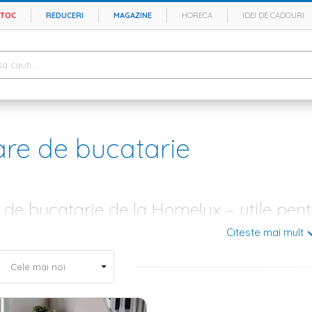
STOC
REDUCERI
MAGAZINE
HORECA
IDEI DE CADOURI
re de bucatarie
de bucatarie de la Homelux – utile pentr
Citeste mai mult
te ori, amenajarea bucatariei este unul dintre cele mai importante proie
 aici se aduna toata familia pentru a prepara si a savura cele mai apet
 tu clipele petrecute alaturi de cei dragi, iar din acest motiv, la Homelux
ctrocasnicele si corpurile de iluminat, este timpul sa cauti
perdele
potrivit
 si cat mai usor de intretinut.
bucatarie – modele elegante si preturi accesibile