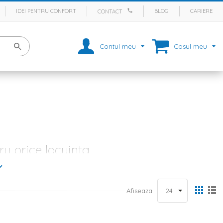
IDEI PENTRU CONFORT
BLOG
CARIERE
CONTACT
Contul meu
Cosul meu
u orice locuinta
cte pentru orice familie. Acest spatiu este considerat si inima
isante preparate, dar mai ales pentru a depana amintiri. Stim cat de
 gasesti inspiratie pentru orice tip de amenajare. Daca ai ales
mobila
Afiseaza
e atat ca stil, cat si ca si cromatica, dar si un covor de bucatarie cat