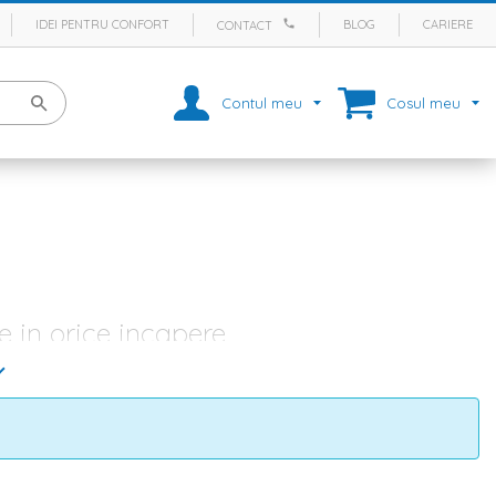
IDEI PENTRU CONFORT
BLOG
CARIERE
CONTACT
Contul meu
Cosul meu
e in orice incapere
mente, garsoniere sau vile, in spatii mici sau mari, amenajate in
sau atunci cand este nevoie de un pat in plus, canapelele au diferite
ru living
,
dormitor
sau alte camere din casa. Indiferent ca este
re pentru living
de dimensiuni diferite, despre
fotolii
confortabile si
e ai nevoie.