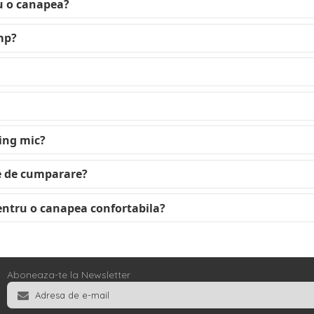
ru o canapea?
imp?
ing mic?
te de cumparare?
entru o canapea confortabila?
Aboneaza-te la Newsletter