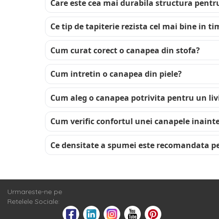
Care este cea mai durabila structura pent
Ce tip de tapiterie rezista cel mai bine in t
Cum curat corect o canapea din stofa?
Cum intretin o canapea din piele?
Cum aleg o canapea potrivita pentru un liv
Cum verific confortul unei canapele inain
Ce densitate a spumei este recomandata p
Urmareste-ne pe
Retelele Sociale: