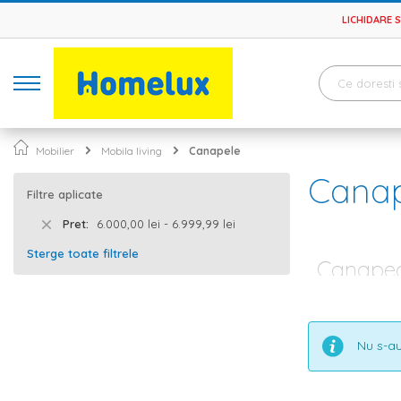
LICHIDARE 
Mobilier
Mobila living
Canapele
Canap
Filtre aplicate
Pret
6.000,00 lei - 6.999,99 lei
Sterge toate filtrele
Canapea 
Canapelele exte
diferite stilur
forme, culori s
Nu s-au
vorba despre ca
moi, ce permit
Canapele exte