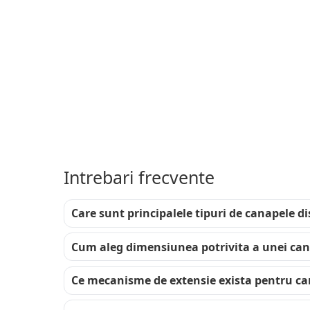
Extrem de utile
200 cm sau pest
magazinul nostr
dorit de proprie
moderne. Se pot
mica, potrivita
Intrebari frecvente
Care sunt principalele tipuri de canapele di
Cum aleg dimensiunea potrivita a unei ca
Ce mecanisme de extensie exista pentru c