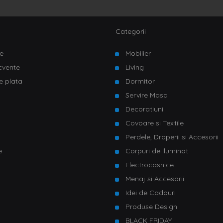
Categorii
e
Mobilier
ecvente
Living
e plata
Dormitor
Servire Masa
u
Decoratiuni
Covoare si Textile
Perdele, Draperii si Accesorii
e
Corpuri de Iluminat
Electrocasnice
Menaj si Accesorii
Idei de Cadouri
Produse Design
BLACK FRIDAY