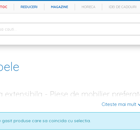
STOC
REDUCERI
MAGAZINE
HORECA
IDEI DE CADOURI
ele
extensibila - Piese de mobilier preferat
Citeste mai mult
nsibile pentru living sunt piese de mobilier populare, folosite in aparta
i. Apreciate pentru momentele in care vin in vizita rude si prieteni dragi 
i imprimeuri. Pe site-ul Homelux.ro exista o oferta bogata de
mobila pent
 gasit produse care sa coincida cu selectia.
napele fixe sau extensibile care se potrivesc in hol sau dormitor,
colta
 relaxarea dupa o zi grea sau despre
comode TV
chic, aici gasesti tot c
nsibile si fixe - Diversitate si preturi accesibile