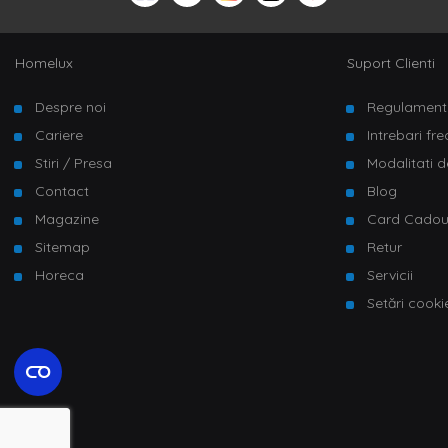
Homelux
Suport Clienti
Despre noi
Regulament
Cariere
Intrebari fr
Stiri / Presa
Modalitati d
Contact
Blog
Magazine
Card Cado
Sitemap
Retur
Horeca
Servicii
Setări cooki