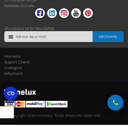
Urmareste-ne pe
Retelele Sociale:
Aboneaza-te la Newsletter
ABONARE
Homelux
Suport Clienti
Categorii
Informare
© Copyright 2026 Homelux. Toate drepturile rezervate.